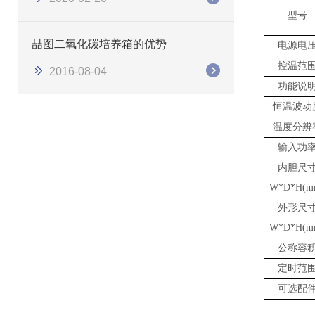
型号
喆图二氧化碳培养箱的优势
电源电
控温范
2016-08-04
功能说
恒温波动
温度分辨
输入功
内胆尺
W*D*H(m
外形尺
W*D*H(m
公称容
定时范
可选配