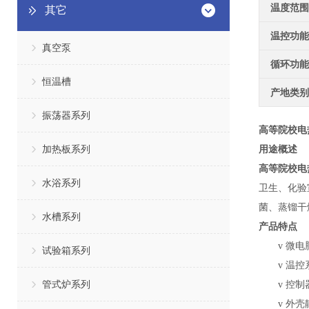
温度范围
其它
温控功能
真空泵
循环功能
恒温槽
产地类别
振荡器系列
高等院校电
加热板系列
用途概述
高等院校电
水浴系列
卫生、化验
菌、蒸镏干
水槽系列
产品特点
v
微电
试验箱系列
v
温控
管式炉系列
v
控制
v
外壳