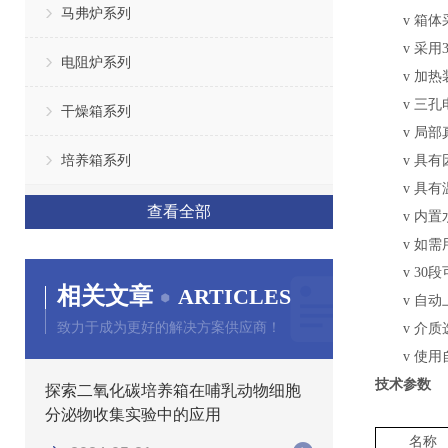
马弗炉系列
v
箱体
v
采用
电阻炉系列
v
加热
v
三孔
干燥箱系列
v
局部
培养箱系列
v
具有
v
具有
查看全部
v
内置
v
如需
v
30
相关文章
ARTICLES
v
自动
致力于成为更好的解决方案供应商！
v
介质
v
使用
技术参数
探索二氧化碳培养箱在哺乳动物细胞
分泌物收集实验中的应用
名称