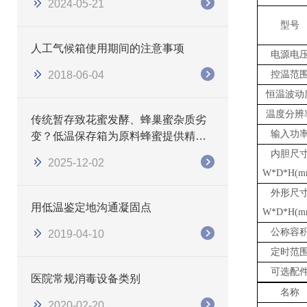
2024-05-21
型号
人工气候箱使用期间的注意事项
电源电
2018-06-04
控温范
恒温波动
温度分辨
传统暂存致花蜜发酵、蜂巢蜜杂质劣
输入功
变？低温保存箱为原料蜂蜜提供精准
护效方案
内胆尺
2025-12-02
W*D*H(m
外形尺
用低温鉴定地沟通凝固点
W*D*H(m
公称容
2019-04-10
定时范
可选配
医院常规消毒设备类别
名称
2020-02-20