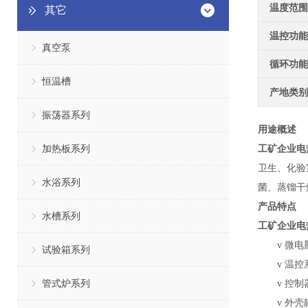
温度范围
其它
温控功能
真空泵
循环功能
恒温槽
产地类别
振荡器系列
用途概述
加热板系列
工矿企业电
卫生、化验
水浴系列
菌、蒸镏干
产品特点
水槽系列
工矿企业电
v
微电
试验箱系列
v
温控
管式炉系列
v
控制
v
外壳