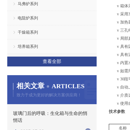
马弗炉系列
v
箱体
v
采用
电阻炉系列
v
加热
v
三孔
干燥箱系列
v
局部
培养箱系列
v
具有
v
具有
查看全部
v
内置
v
如需
v
30
相关文章
ARTICLES
v
自动
致力于成为更好的解决方案供应商！
v
介质
v
使用
技术参数
玻璃门后的呼吸：生化箱与生命的悄
悄话
名称