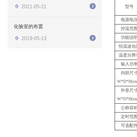
2021-05-21
型号
电源电
化验室的布置
控温范
功能说
2019-05-13
恒温波动
温度分辨
输入功
内胆尺
W*D*H(m
外形尺
W*D*H(m
公称容
定时范
可选配