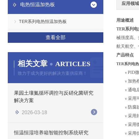
应用领域
电热恒温加热板
用途概述
TER系列电热恒温加热板
TER系列
查看全部
械强度高、
航天航空、
产品特点
相关文章
ARTICLES
TER系列电
PI
v
致力于成为更好的解决方案供应商！
加热
v
通电
v
果园土壤氮循环调控与反硝化菌研究
采用
v
解决方案
防腐
v
2026-03-18
采用
v
采用
v
恒温恒湿培养箱智能控制系统研究
采用
v