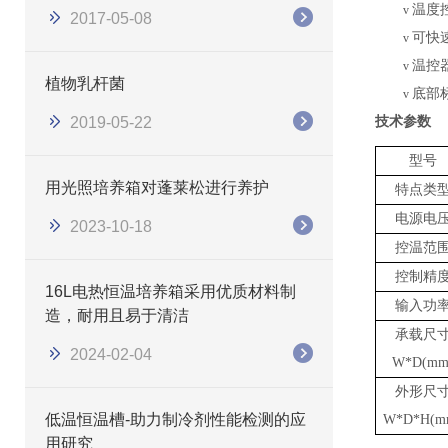
温度
v
2017-05-08
可快
v
温控
v
植物乳杆菌
底部
v
2019-05-22
技术参数
型号
用光照培养箱对蓬莱松进行养护
特点类
电源电
2023-10-18
控温范
控制精
16L电热恒温培养箱采用优质材料制
输入功
造，耐用且易于清洁
承载尺
2024-02-04
W*D(mm
外形尺
低温恒温槽-助力制冷剂性能检测的应
W*D*H(m
用研究