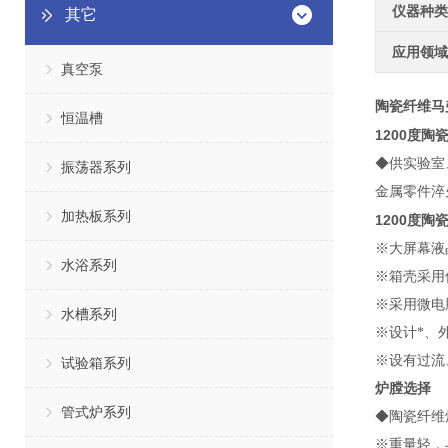
仪器种类
其它
应用领域
真空泵
陶瓷纤维马
恒温槽
1200度陶
◆供实验室
振荡器系列
金属零件淬
加热板系列
1200度陶
※大屏幕液
水浴系列
※箱壳
采用
※采用微电
水槽系列
※设计*、
※
设有过流
试验箱系列
炉膛选择
管式炉系列
◆
陶瓷纤维炉
※
重量轻，