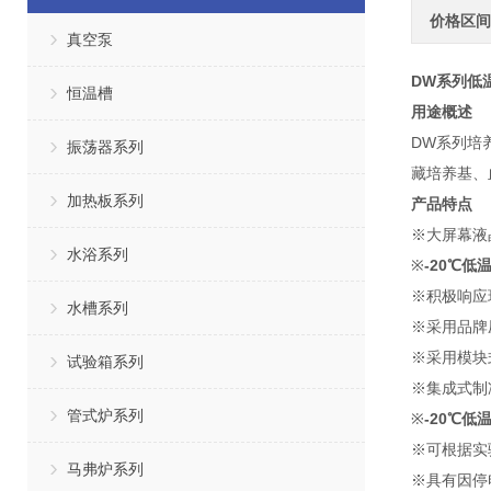
价格区间
真空泵
DW系列低
恒温槽
用途概述
DW系列培
振荡器系列
藏培养基、
加热板系列
产品特点
※大屏幕液
水浴系列
※
-20℃低
※积极响应
水槽系列
※采用品牌
※采用模块
试验箱系列
※集成式制
管式炉系列
※
-20℃低
※可根据实
马弗炉系列
※具有因停