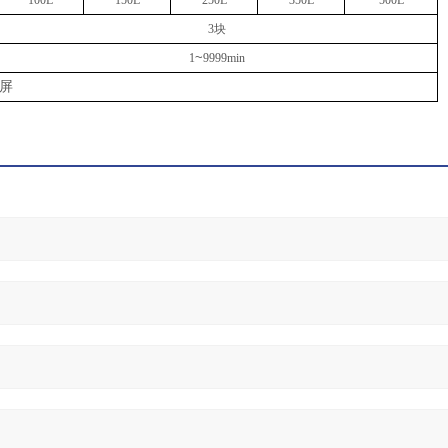
100L
150L
250L
3
5
0L
500L
3块
~
1
9999min
摸屏