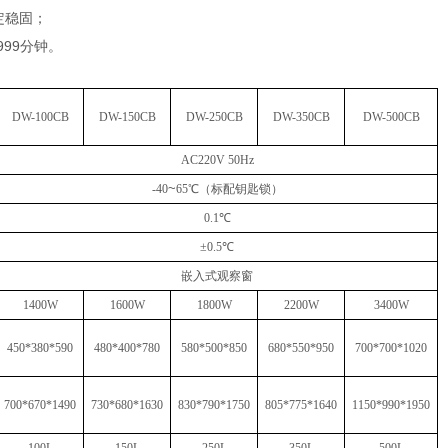
定稳固；
999分钟。
DW-1
0
0
CB
DW-150
CB
DW-250
CB
DW-3
5
0
CB
DW-
50
0
CB
AC220V 50Hz
~
-
4
0
65℃
（
标配钥匙锁
）
0.1℃
±0.5℃
嵌入式观察窗
1
4
00W
1
6
00W
1
8
00W
2200W
3
4
00
W
450
*
380
*
590
480
*
400
*
780
580
*
500
*
850
680*550*950
700
*
700
*
1020
700*670*1490
730*680*1630
830*790*1750
805*775*1640
1150*990*1
9
50