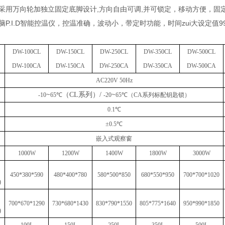
采用万向轮加独立固定底脚设计,方向自由可调,并可锁定，移动方便，固
P.I.D智能控温仪，控温准确，波动小，带定时功能，时间zui大设定值9
DW-100
C
L
DW-150
C
L
DW-250
C
L
DW-3
5
0
C
L
DW-500
C
L
DW-100
C
A
DW-150
CA
DW-250
CA
DW-3
5
0
CA
DW-500
CA
AC220V 50Hz
~
（
CL系列）/
~
-10
65℃
-20
65℃
（
C
A
系列
标配钥匙锁
）
0.1℃
±0.5℃
嵌入式观察窗
1000W
1200W
1400W
1800W
3000
W
450
*
380
*
590
480
*
400
*
780
580
*
500
*
850
680*550*950
700
*
700
*
1020
)
700*670*1290
730*680*1430
830*790*1550
805*775*1640
950*990*1850
)