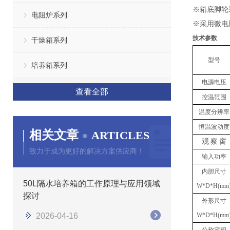
※箱底脚轮
电阻炉系列
※采用微电脑
技术参数
干燥箱系列
型号
培养箱系列
电源电压
查看全部
控温范围
温度分辨率
恒温波动度
相关文章
ARTICLES
观
察
窗
致力于成为更好的解决方案供应商！
输入功率
内胆
尺寸
50L隔水培养箱的工作原理与应用领域
W
*
D
*
H(mm
探讨
外形尺寸
2026-04-16
W
*
D
*
H(mm