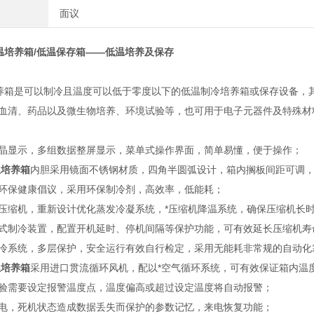
面议
温培养箱/低温保存箱——低温培养及保存
养箱是可以制冷且温度可以低于零度以下的低温制冷培养箱或保存设备，
血清、药品以及微生物培养、环境试验等，也可用于电子元器件及特殊材
晶显示，多组数据整屏显示，菜单式操作界面，简单易懂，便于操作；
温培养箱
内胆采用镜面不锈钢材质，四角半圆弧设计，箱内搁板间距可调
环保健康倡议，采用环保制冷剂，高效率，低能耗；
压缩机，重新设计优化蒸发冷凝系统，*压缩机降温系统，确保压缩机长
式制冷装置，配置开机延时、停机间隔等保护功能，可有效延长压缩机寿
冷系统，多层保护，安全运行有效自行检定，采用无能耗非常规的自动化
温培养箱
采用进口贯流循环风机，配以*空气循环系统，可有效保证箱内温
验需要设定报警温度点，温度偏高或超过设定温度将自动报警；
电，死机状态造成数据丢失而保护的参数记忆，来电恢复功能；