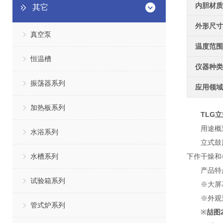
内胆材质
其它
外形尺寸
真空泵
温度范围
恒温槽
仪器种类
振荡器系列
应用领域
加热板系列
TLG
立
用途概
水浴系列
立式鼓风干
水槽系列
下作干燥和
产品特
试验箱系列
※大屏幕
※外观造
管式炉系列
※
喆图