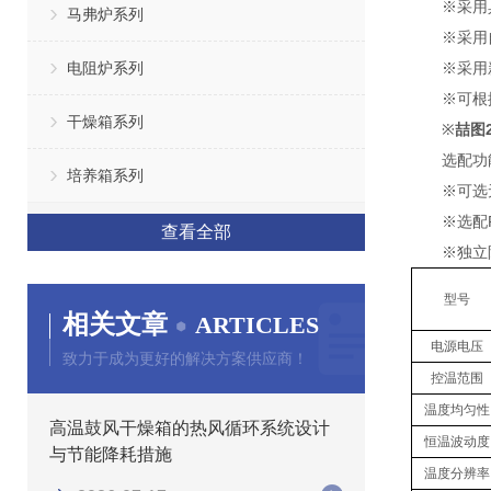
※采用具有
马弗炉系列
※采用自
电阻炉系列
※采用新
※可根据
干燥箱系列
※
喆图
选配功
培养箱系列
※可选无级
※选配RS
查看全部
※独立限温
型号
相关文章
ARTICLES
电源电压
致力于成为更好的解决方案供应商！
控温范围
温度均匀性
高温鼓风干燥箱的热风循环系统设计
恒温波动度
与节能降耗措施
温度分辨率