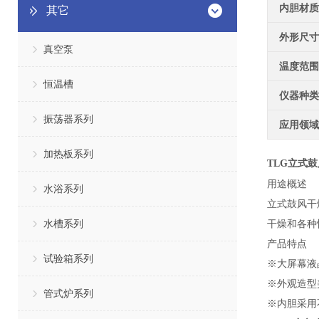
内胆材质
其它
外形尺寸
真空泵
温度范围
恒温槽
仪器种类
振荡器系列
应用领域
加热板系列
TLG
立式鼓
用途概述
水浴系列
立式鼓风干
水槽系列
干燥和各种
产品特点
试验箱系列
※大屏幕液
※外观造型
管式炉系列
※内胆采用