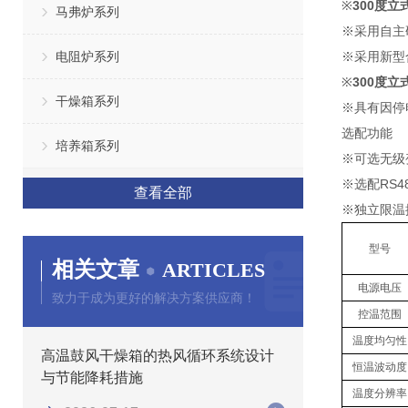
※
300度
马弗炉系列
※采用自主
电阻炉系列
※采用新型
※
300度
干燥箱系列
※具有因停
选配功能
培养箱系列
※可选无级
※选配RS
查看全部
※独立限温
型号
相关文章
ARTICLES
电源电压
致力于成为更好的解决方案供应商！
控温范围
温度均匀性
高温鼓风干燥箱的热风循环系统设计
恒温波动度
与节能降耗措施
温度分辨率