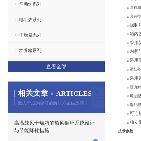
马弗炉系列
u
具有漏
u
具有
控
电阻炉系列
强制
u
箱内
u
干燥箱系列
采用
u
培养箱系列
内胆
u
采用
u
查看全部
u
远红外
采用
u
u
经典耐
相关文章
ARTICLES
u
可选配
致力于成为更好的解决方案供应商！
u
选配程
可连
u
独立
高温鼓风干燥箱的热风循环系统设计
u
与节能降耗措施
技术参数