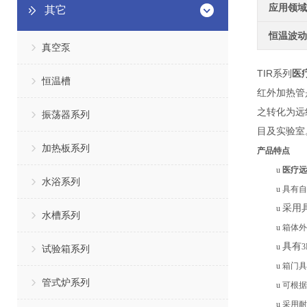
应用领域
其它
恒温波动
真空泵
TIR
系列
医
恒温槽
红外加热管
之转化为远
振荡器系列
目及实验室
加热板系列
产品特点
u
医疗远
水浴系列
u
具有
自
采用
u
水槽系列
u
箱体外
具有
u
试验箱系列
u
箱门具
管式炉系列
u
可根据
u
采用耐