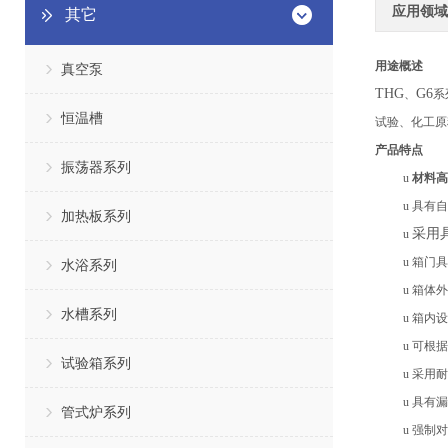
应用领域
其它
用途概述
真空泵
THG
G6
、
系
恒温槽
试验、化工原
产品特点
振荡器系列
u
材料高
u
具有
自
加热板系列
采用
u
u
箱门具
水浴系列
u
箱体外
水槽系列
u
箱内设
u
可根据
试验箱系列
u
采用耐
u
具有漏
管式炉系列
u
强制对