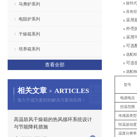
u
旋转式
马弗炉系列
u
具有
控
电阻炉系列
采用
u
外壳
u
干燥箱系列
采用
u
可选
u
培养箱系列
u
选配程
可连
u
查看全部
u
选配独
型号
相关文章
ARTICLES
电源电压
致力于成为更好的解决方案供应商！
控温范围
传感器类型
高温鼓风干燥箱的热风循环系统设计
恒温波动度
与节能降耗措施
温度分辨率