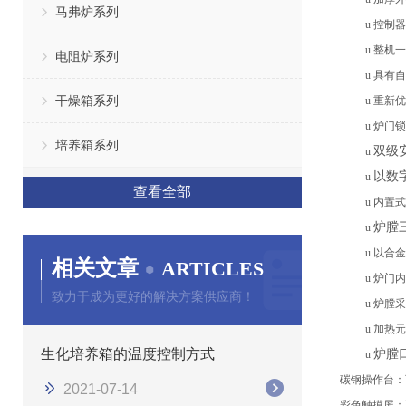
马弗炉系列
u
控制器
u
整机一
电阻炉系列
u
具有自
干燥箱系列
u
重新优
u
炉门锁
培养箱系列
双级
u
以数
u
查看全部
u
内置式
炉膛
u
u
以合金
相关文章
ARTICLES
u
炉门内
致力于成为更好的解决方案供应商！
u
炉膛采
u
加热元
生化培养箱的温度控制方式
炉膛
u
碳钢操作台：
2021-07-14
彩色触摸屏：