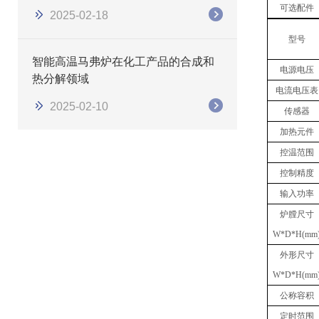
可选配件
2025-02-18
型号
智能高温马弗炉在化工产品的合成和
电源电压
热分解领域
电流电压表
2025-02-10
传感器
加热元件
控温范围
控制精度
输入功率
炉膛尺寸
W*D*H(mm
外形尺寸
W*D*H(mm
公称容积
定时范围