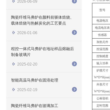
2026-06-09
型号
陶瓷纤维马弗炉在颜料前驱体焙烧、
电源电压
载体焙烧与热解炭化的工艺要点
电流电压表
2026-01-06
传感器
加热元件
程控一体式马弗炉在地址样品熔融后
控温范围
制备玻璃片
控制精度
输入功率
2025-02-20
炉膛尺寸
W*D*H(mm
智能高温马弗炉在固溶处理
外形尺寸
2025-02-19
W*D*H(mm
公称容积
陶瓷纤维马弗炉在玻璃加工
定时范围