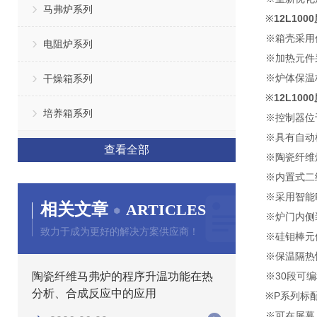
马弗炉系列
※
12L10
※箱壳采用
电阻炉系列
※加热元件
※炉体保温
干燥箱系列
※
12L10
培养箱系列
※控制器位
※
具有自动
查看全部
※陶瓷纤维
※内置式二
※采用智能
相关文章
ARTICLES
※炉门内侧
致力于成为更好的解决方案供应商！
※硅钼棒元
※保温隔热
陶瓷纤维马弗炉的程序升温功能在热
※30段可
分析、合成反应中的应用
※P系列标
※可在屏幕