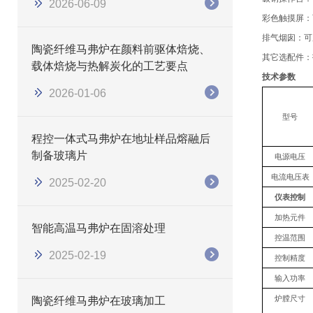
2026-06-09
彩色触摸屏
：
排气烟囱
：
可
陶瓷纤维马弗炉在颜料前驱体焙烧、
其它选配件：
载体焙烧与热解炭化的工艺要点
技术参数
2026-01-06
型号
程控一体式马弗炉在地址样品熔融后
制备玻璃片
电源电压
电流电压表
2025-02-20
仪表控制
加热元件
智能高温马弗炉在固溶处理
控温范围
2025-02-19
控制精度
输入功率
炉膛尺寸
陶瓷纤维马弗炉在玻璃加工