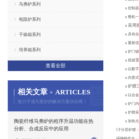
马弗炉系列
u
控制器
u
整机一
电阻炉系列
采用
u
干燥箱系列
u
具有自
u
重新优
培养箱系列
u
炉门锁
u
双级
查看全部
u
以数字
u
内置式
炉膛
u
相关文章
ARTICLES
u
以合金
致力于成为更好的解决方案供应商！
u
炉门内
u
炉膛采
陶瓷纤维马弗炉的程序升温功能在热
u
加热元
分析、合成反应中的应用
CF分层炉膛
碳钢
操作台
：