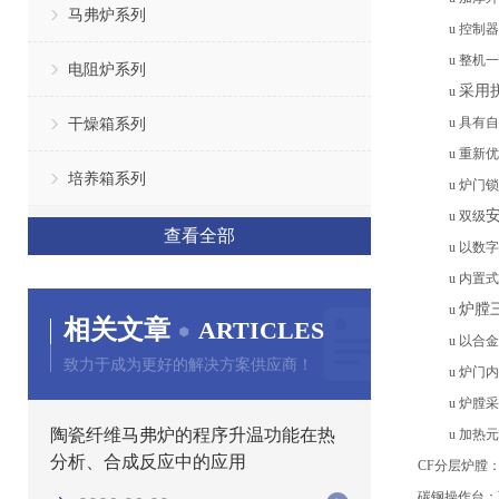
马弗炉系列
u
控制器
u
整机一
电阻炉系列
采用
u
干燥箱系列
u
具有自
u
重新优
培养箱系列
u
炉门锁
u
双级
查看全部
u
以数字
u
内置式
炉膛
u
相关文章
ARTICLES
u
以合金
致力于成为更好的解决方案供应商！
u
炉门内
u
炉膛采
陶瓷纤维马弗炉的程序升温功能在热
u
加热元
分析、合成反应中的应用
CF分层炉膛
碳钢
操作台
：