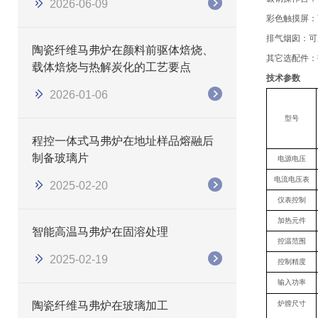
2026-06-09
彩色触摸屏
：
排气烟囱
：
可
陶瓷纤维马弗炉在颜料前驱体焙烧、
其它选配件：
载体焙烧与热解炭化的工艺要点
技术参数
2026-01-06
型号
程控一体式马弗炉在地址样品熔融后
制备玻璃片
电源电压
电流电压表
2025-02-20
仪表控制
加热元件
智能高温马弗炉在固溶处理
控温范围
2025-02-19
控制精度
输入功率
陶瓷纤维马弗炉在玻璃加工
炉膛尺寸