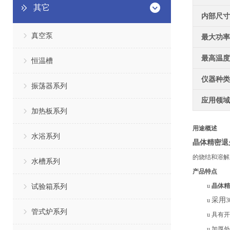
其它
内部尺寸
真空泵
最大功率
最高温度
恒温槽
仪器种类
振荡器系列
应用领域
加热板系列
用途概述
水浴系列
晶体精密退
的烧结和溶解
水槽系列
产品特点
试验箱系列
u
晶体精
采用
u
管式炉系列
u
具有开
u
加厚外