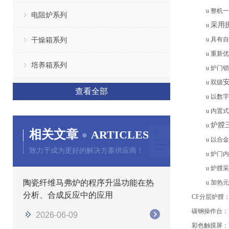
u
整机一
电阻炉系列
采用
u
干燥箱系列
u
具有自
u
重新优
培养箱系列
u
炉门锁
u
双级
查看全部
u
以数字
u
内置式
炉膛
u
相关文章
ARTICLES
u
以合金
致力于成为更好的解决方案供应商！
u
炉门内
u
炉膛采
陶瓷纤维马弗炉的程序升温功能在热
u
加热元
分析、合成反应中的应用
CF分层炉膛
碳钢
操作台
：
2026-06-09
彩色触摸屏
：