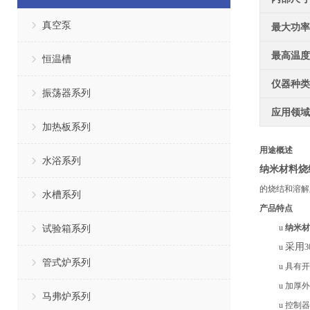
真空泵
最大功率
最高温度
恒温槽
仪器种类
振荡器系列
应用领域
加热板系列
用途概述
水浴系列
纳米材料烧
的烧结和溶解
水槽系列
产品特点
试验箱系列
u
纳米材
采用
u
管式炉系列
u
具有开
u
加厚外
马弗炉系列
u
控制器