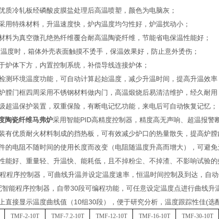
优质冷轧板经磷酸皮膜盐处理后高温喷塑，颜色为电脑灰；
采用特殊材料，升温速度快，炉内温度均匀性好，炉温扰动小；
材料为真空微孔绝热纤维覆合耐高温陶瓷纤维，节能省电保温性能好；
i高温度时，箱体外壳表面触摸不烫手，保温效果好，防止意外烫伤；
于炉体下方，内置控制系统，补偿导线连接炉体；
检测环境温度功能，可自动计算起始温度，减少升温时间，提高升温效率
炉膛门框四周采用不锈钢材料做内门，高温煅烧后易清洁维护，经久耐用
级超温保护装置，双重保险，有断电记忆功能，来电后可自动恢复记忆；
00度陶瓷纤维马弗炉
采用智能PID高精度控制器，精度高无声响、超温报警
装有优质耐火材料制成的挡热板，可有效减少炉口的热量散失，提高炉膛
件的电阻不随时间的使用长度而改变（电阻随温度升高而增大），可避免
性能好、重量轻、升温快、能耗低，且不掉粉尘、不掉渣、不影响试验的
编程程序控制器，可曲线升温并设定温度速率，恒温时间控制及到达，自动停
配智能程序控制器，自带30段可编程功能，可任意设定温度点进行曲线升
上直接显示温度曲线值（10组30段），便于研究分析，温度跟踪性佳(选配
TMF-2-10T
TMF-7.2-10T
TMF-12-10T
TMF-16-10T
TMF-30-10T