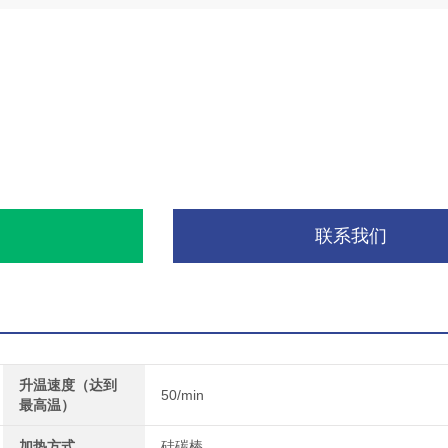
询
联系我们
升温速度（达到
50/min
最高温）
加热方式
硅碳棒