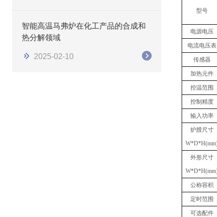
型号
智能高温马弗炉在化工产品的合成和
电源电压
热分解领域
电流电压表
2025-02-10
传感器
加热元件
控温范围
控制精度
输入功率
炉膛尺寸
W*D*H(mm
外形尺寸
W*D*H(mm
公称容积
定时范围
可选配件