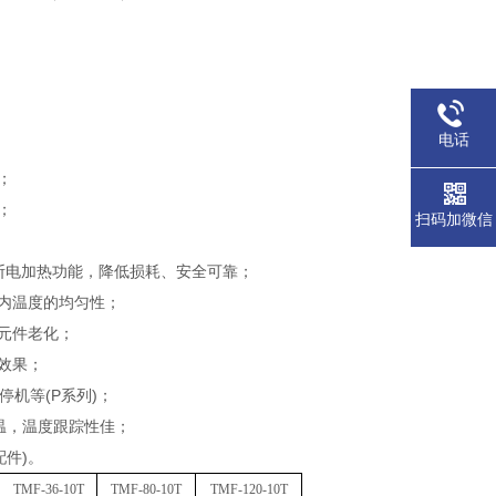
电话
；
；
扫码加微信
断电加热功能，降低损耗、安全可靠；
内温度的均匀性；
元件老化；
效果；
机等(P系列)；
温，温度跟踪性佳；
件)。
TMF-36-10T
TMF-80-10T
TMF-120-10T