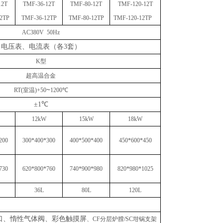
12T
TMF-36-12T
TMF-80-12T
TMF-120-12T
2TP
TMF-36-12TP
TMF-80-12TP
TMF-120-12TP
AC380V 50Hz
电压表、电流表（各
3套）
K型
超高温合金
~
RT(室温)+50
1200℃
±1℃
12kW
15kW
18
kW
200
300*400*300
400*500*400
450*600*450
730
620*800*760
740*900*980
820*980*1025
36L
80L
120L
5接口、惰性气体阀、彩色触摸屏
、
CF分层炉膛/SC坩锅支架