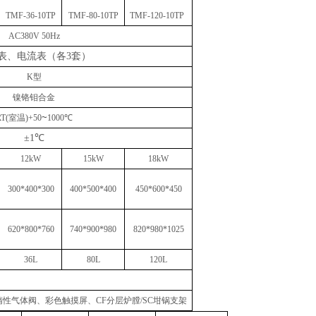
TMF-36-10TP
TMF-80-10TP
TMF-120-10TP
AC380V 50Hz
表、电流表（各
3套）
K型
镍铬钼合金
~
RT(室温)+50
1000℃
±1℃
12kW
15kW
18kW
300*400*300
400*500*400
450*600*450
620*800*760
740*900*980
820*980*1025
36L
80L
120L
惰性气体阀、彩色触摸屏、CF分层炉膛/SC坩锅支架