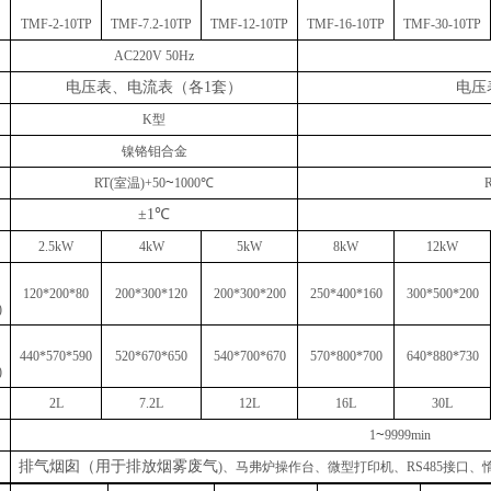
TMF-2-10TP
TMF-7.2-10TP
TMF-12-10TP
TMF-16-10TP
TMF-30-10TP
AC220V 50Hz
电压表、电流表（各
1套）
电压
K型
镍铬钼合金
~
RT(室温)+50
1000℃
±1℃
2.5kW
4kW
5
kW
8kW
12kW
120*200*80
200*300*120
200*300*200
250*400*160
300*500*200
)
440*570*590
520*670*650
540*700*670
570*800*700
640*880*730
)
2L
7.2L
12L
16L
30L
~
1
9999min
排气烟囱（用于排放烟雾废气
)、马弗炉操作台、微型打印机、RS485接口、