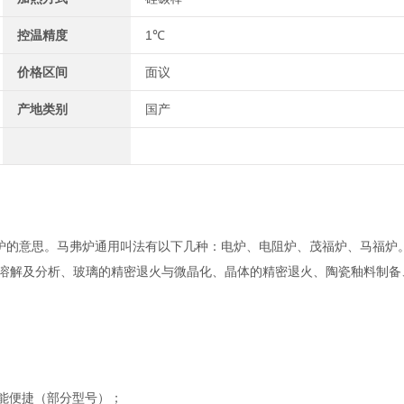
控温精度
1℃
价格区间
面议
产地类别
国产
ce是炉子，熔炉的意思。马弗炉通用叫法有以下几种：电炉、电阻炉、茂福炉、马福
溶解及分析、玻璃的精密退火与微晶化、晶体的精密退火、陶瓷釉料制备
能便捷（部分型号）；