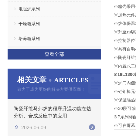
※箱壳采用
电阻炉系列
※加热元件
※炉体保温
干燥箱系列
※升至zu
培养箱系列
※控制器位
※具有自动
查看全部
※陶瓷纤维
※内置式二
※
18L13
相关文章
ARTICLES
※炉门内侧
致力于成为更好的解决方案供应商！
※硅钼棒元
※保温隔热
陶瓷纤维马弗炉的程序升温功能在热
※30段可
分析、合成反应中的应用
※P系列标
※
可在屏幕
2026-06-09