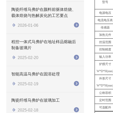
型号
陶瓷纤维马弗炉在颜料前驱体焙烧、
电源电压
载体焙烧与热解炭化的工艺要点
电流电压表
2026-01-06
传感器
加热元件
程控一体式马弗炉在地址样品熔融后
控温范围
制备玻璃片
控制精度
输入功率
2025-02-20
炉膛尺寸
W*D*H(mm
智能高温马弗炉在固溶处理
外形尺寸
2025-02-19
W*D*H(mm
公称容积
陶瓷纤维马弗炉在玻璃加工
定时范围
可选配件
2025-02-18