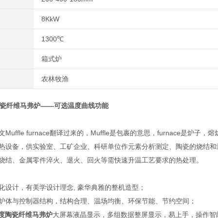
8KkW
1300℃
箱式炉
农林牧渔
陶瓷纤维马弗炉——可选温度曲线功能
Muffle furnace翻译过来的，Muffle是包裹的意思，furna
热设备，供实验室、工矿企业、科研单位作元素分析测定、陶瓷的烧结和
烧结、金属零件淬火、退火、回火等需快速升温工艺要求的热处理。
化设计，有美学设计理念, 豪华典雅的整机造型；
炉体与控制器结构，结构合理、温场均衡、环保节能、节约空间；
00度陶瓷纤维马弗炉
大屏幕液晶显示，多组数据整屏显示，易上手，操作智