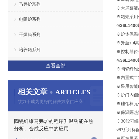
马弗炉系列
※大屏幕液
※箱壳采用
电阻炉系列
※
36L14
※炉体保温
干燥箱系列
※升至zu
培养箱系列
※控制器位
※
36L14
查看全部
※陶瓷纤维
※内置式二
※
采用智能
相关文章
ARTICLES
※炉门内侧
致力于成为更好的解决方案供应商！
※硅钼棒元
※保温隔热
陶瓷纤维马弗炉的程序升温功能在热
※30段可
分析、合成反应中的应用
※P系列标
※可在屏幕