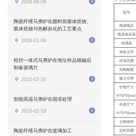
2026-06-09
型号
陶瓷纤维马弗炉在颜料前驱体焙烧、
电源电压
载体焙烧与热解炭化的工艺要点
电流电压表
2026-01-06
传感器
加热元件
程控一体式马弗炉在地址样品熔融后
控温范围
制备玻璃片
控制精度
输入功率
2025-02-20
炉膛尺寸
W*D*H(mm
智能高温马弗炉在固溶处理
外形尺寸
2025-02-19
W*D*H(mm
公称容积
陶瓷纤维马弗炉在玻璃加工
定时范围