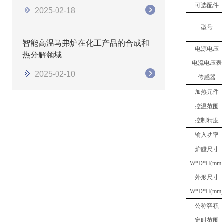
可选配件
2025-02-18
型号
智能高温马弗炉在化工产品的合成和
电源电压
热分解领域
电流电压表
2025-02-10
传感器
加热元件
控温范围
控制精度
输入功率
炉膛尺寸
W*D*H(mm
外形尺寸
W*D*H(mm
公称容积
定时范围