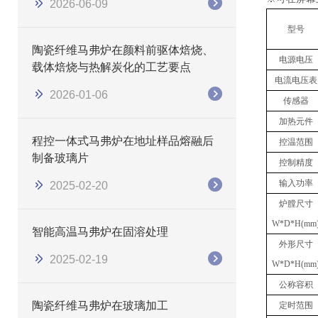
2026-06-09
型号
陶瓷纤维马弗炉在颜料前驱体焙烧、
电源电压
载体焙烧与热解炭化的工艺要点
电流电压表
2026-01-06
传感器
加热元件
程控一体式马弗炉在地址样品熔融后
控温范围
制备玻璃片
控制精度
输入功率
2025-02-20
炉膛尺寸
W*D*H(mm
智能高温马弗炉在固溶处理
外形尺寸
2025-02-19
W*D*H(mm
公称容积
陶瓷纤维马弗炉在玻璃加工
定时范围