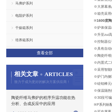
马弗炉系列
※大屏幕液
※箱壳采用
电阻炉系列
※
1600度
※炉体保温
干燥箱系列
※升至zu
培养箱系列
※控制器位
※具有自动
查看全部
※陶瓷纤维
※内置式二
※采用智能
相关文章
ARTICLES
※炉门内侧
致力于成为更好的解决方案供应商！
※硅钼棒元
※保温隔热
陶瓷纤维马弗炉的程序升温功能在热
※30段可
分析、合成反应中的应用
※P系列标
※可在屏幕