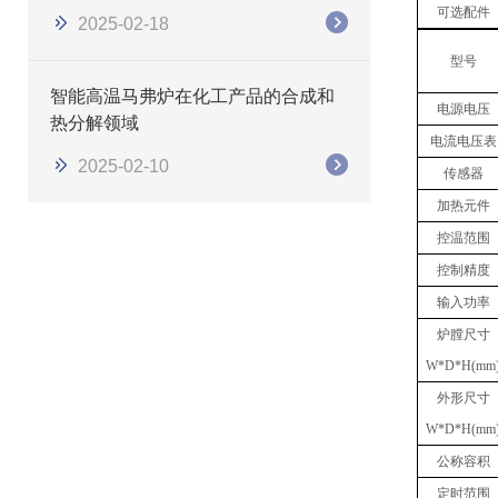
可选配件
2025-02-18
型号
智能高温马弗炉在化工产品的合成和
电源电压
热分解领域
电流电压表
2025-02-10
传感器
加热元件
控温范围
控制精度
输入功率
炉膛尺寸
W*D*H(mm
外形尺寸
W*D*H(mm
公称容积
定时范围