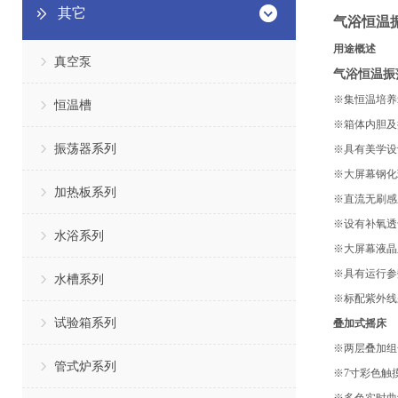
其它
气浴
恒温
用途概述
真空泵
气浴恒温振
※
集恒温培养
恒温槽
※箱体内胆及
振荡器系列
※具有美学设
※
大屏幕钢化
加热板系列
※直流无刷感
※设有补氧透
水浴系列
※大屏幕液晶
※
具有运行参
水槽系列
※标配紫外线
试验箱系列
叠加式摇床
※
两层
叠加
组
管式炉系列
※
7寸
彩色触