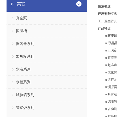
其它
用途概述
环境监测恒温
真空泵
工、卫生防疫
产品特点
恒温槽
u
环境监
液晶
u
振荡器系列
反
u
PID
加热板系列
u
直流无
u
超温声
水浴系列
u
优化转
u
运行参
水槽系列
慢启
u
u
具有运
试验箱系列
u
USB
管式炉系列
u
多功能
u
程序控