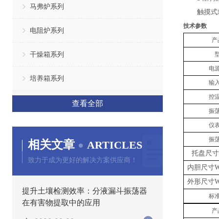
马弗炉系列
触摸式
技术参数
电阻炉系列
产
干燥箱系列
电
培养箱系列
输
控
查看全部
振
仪
振
相关文章
ARTICLES
托盘尺寸
致力于成为更好的解决方案供应商！
内胆尺寸
W
外形尺寸
W
提升土壤检测效率：分液漏斗振荡器
标
在有害物提取中的应用
产