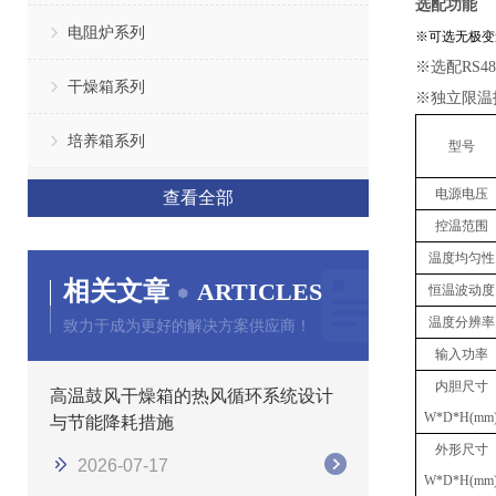
选配功能
电阻炉系列
※
可选无极变
※
选配
RS
干燥箱系列
※
独立限温
培养箱系列
型号
电源电压
查看全部
控温范围
温度均匀性
相关文章
ARTICLES
恒温波动度
温度分辨率
致力于成为更好的解决方案供应商！
输入功率
内胆尺寸
高温鼓风干燥箱的热风循环系统设计
W*D*H(mm
与节能降耗措施
外形尺寸
2026-07-17
W*D*H(mm