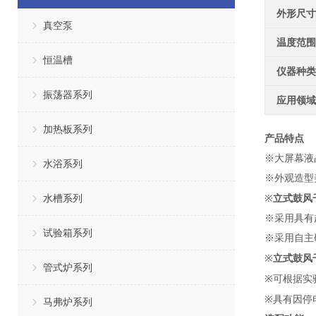
外形尺寸
真空泵
温度范围
恒温槽
仪器种类
振荡器系列
应用领域
加热板系列
产品特点
※
大屏幕液
水浴系列
※外观造型
水槽系列
立式鼓风
※
※
采用具有
试验箱系列
※
采用自主
立式鼓风
※
管式炉系列
※
可根据实
※
具有因停
马弗炉系列