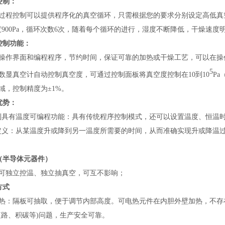
控制：
过程控制可以提供程序化的真空循环，只需根据您的要求分别设定高低真
度900Pa，循环次数6次，随着每个循环的进行，湿度不断降低，干燥速度
控制功能：
操作界面和编程程序，节约时间，保证可靠的加热或干燥工艺，可以在操
5
数显真空计自动控制真空度，
可
通过控制面板
将真空度控制在10到10
Pa
域，
控制精度为±1%
。
优势：
列
具有温度可编程功能：具有传统程序控制模式，还可以设置温度、恒温时
定义：从某温度升或降到另一温度所需要的时间，从而准确实现升或降温
（
半导体元器件
）
可独立控温、独立抽真空，可互不影响
；
方式
热：隔板可抽取，便于调节内部高度。可
电热元件在内胆外壁加热，不存
短路、积碳等)问题，生产安全可靠。