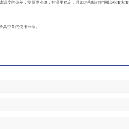
成温度的偏差，测量更准确，控温更稳定，
且
加热和操作时间比外加热加
长真空泵的使用寿命。