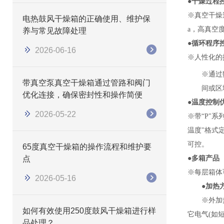
●
干燥过程
※真空干燥
电热鼓风干燥箱的正确使用、维护保
a，高真空
养与常见故障处理
●
循环程序
2026-06-16
※人性化的
※
通过
带真空泵真空干燥箱通过管路和阀门
间或区
优化连接，确保密封性和操作简便
●
温度控制
2026-05-22
※
带“P"系
温度"格式
可控。
65度真空干燥箱的操作流程和维护要
●
多箱产品
点
※每层箱体
2026-05-16
●
加热
※外加
如何有效使用250度鼓风干燥箱进行样
它电气(如
品处理？