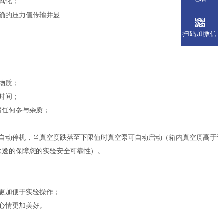
氧化
；
确的压力值传输并显
扫码加微信
物质；
时间；
留任何参与
杂质；
自动停机，当真空度跌落至下限值时真空泵可自动启动（
箱内真空度高于
永逸的保障您的实验安全可靠性）。
更加便于实验操作；
心情更加美好。