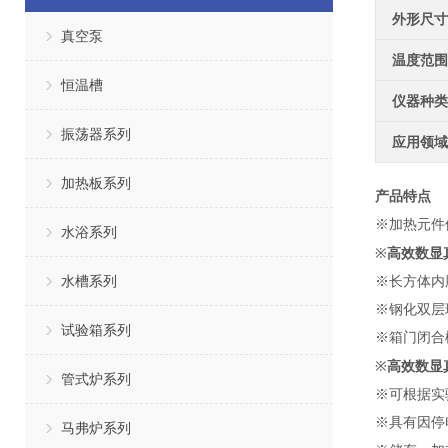
外形尺寸
真空泵
温度范围
恒温槽
仪器种类
振荡器系列
应用领域
加热板系列
产品特点
※
加热元件
水浴系列
高效
数显
※
水槽系列
※
长方体
内
※
钢化双层
试验箱系列
※
箱门闭合
高效
数显
※
管式炉系列
※
可根据实
※
具有因停
马弗炉系列