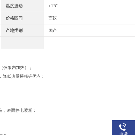
温度波动
±1℃
价格区间
面议
产地类别
国产
（
仅限内加热
）
；
，降低
热量损耗
等优点
；
；
造，表面静电喷塑；
电话