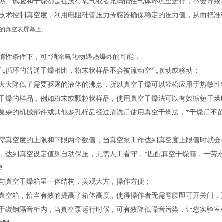
热、试验和干燥都是在没有氧气或者充满惰性气体环境里进行，不会导致
技术控制真空度，利用
电阻硅管压力传感器
确保
稳定的压力值，
从而把准
的真空表屏幕上。
惰性条件下，
可
*消除氧化物遇热爆炸的可能；
气循环的普通干燥相比，粉末状样品不会被流动空气吹动或移动
；
大大降低了需要驱逐的液体的沸点，所以真空干燥可以轻松应用于热敏性
干燥的样品，例如粉末或颗粒状样品，使用真空干燥法可以有效缩短干燥
复杂的机械部件或其他多孔样品经过清洗后使用真空干燥法，*干燥后不
需真空度的上限和下限两个数值，当真空泵工作达到真空度上限值时就会
，达到真空设定值则自动保压，无需人工看守，*匹配真空干燥箱，一劳
柜
与真空干燥箱呈一体结构，美观大方，操作方便；
真空箱，恰当有效的提高了箱体高度，使得操作者无需弯腰即可开关门，
于碳钢隔音柜内，当真空泵运行时候，可有效降低噪音污染，让您实验室