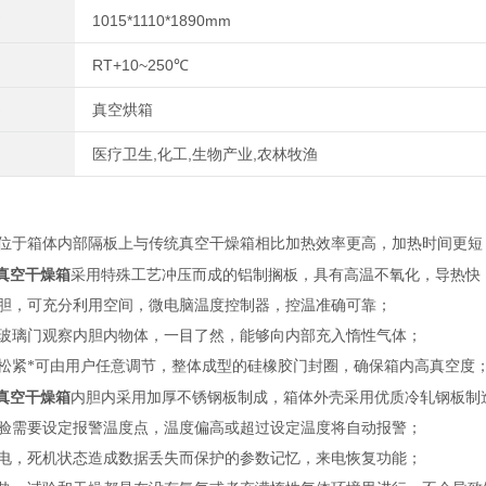
1015*1110*1890mm
RT+10~250℃
真空烘箱
医疗卫生,化工,生物产业,农林牧渔
位于箱体内部隔板上与传统真空干燥箱相比加热
效率更高，加热
时间
更短
真空干燥箱
采用特殊工艺冲压而成的铝
制
搁板，具有高温不氧化，导热快
胆
，
可充分利用空间
，微电脑温度控制器，控温
准确
可靠；
玻璃门观察
内胆
内物体，一目了然，能够向内部充入惰性气体；
松紧*可由用户任意调节，整体成型的硅橡胶门封圈，确保箱内高真空度
真空干燥箱
内胆内采用
加厚
不锈钢板制成，箱体外壳采用优质冷轧钢板制
验需要设定报警温度点，温度偏高或超过设定温度将自动报警；
电，死机状态造成数据丢失而保护的参数记忆，来电恢复功能
；