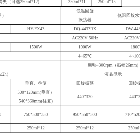
簧夹（可选
250ml*12)
250ml*11
250ml*15
低温回旋
器）
低温回旋水
振荡器
HY-FX43
DQ-4433RX
DW-44
AC220V 50Hz
AC220V
1500W
1000W
180
4~65℃
4~10
启动
~300rpm（振幅26mm)
≤2h）
液晶显示
垂直、往复
回旋
振荡
回旋
500*120mm(垂直）
440*330
440*
540*360mm(往复)
0
750*500*330
950*550*500
710*52
250ml*12
250ml*12
250ml