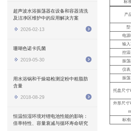
标
​​超声波水浴振荡器在设备和容器清洗
产
及洁净区维护中的应用解决方案
型
2026-02-13
电源
输入
珊瑚色诺卡氏菌
控温
2019-05-30
振荡
仪表
振荡
用水浴锅和干燥箱检测淀粉中粗脂肪
含量
托盘尺寸
2018-08-29
外形尺寸
m
恒温恒湿环境对锂电池性能的影响：
标准
倍率特性、容量衰减与循环寿命研究