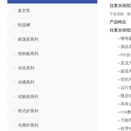
往复水浴恒
真空泵
于各高校、医
产品特点
恒温槽
往复水浴恒
微电
v
振荡器系列
液晶
v
加热板系列
反
v
PID
直流
v
水浴系列
超温
v
优化
v
水槽系列
运行
v
慢启
v
试验箱系列
具有
v
管式炉系列
v
USB
万能
v
马弗炉系列
程序
v