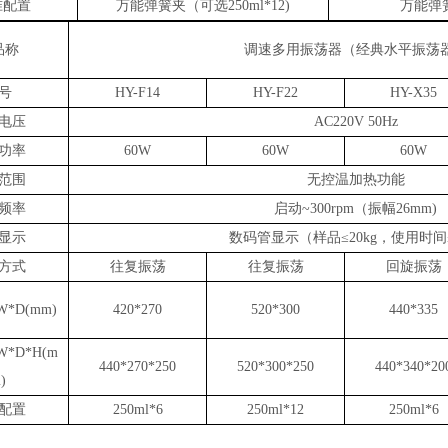
准配置
万能弹簧夹（可选
250ml*12)
万能弹
品称
调速多用振荡器（经典水平振荡
号
HY-F14
HY-F22
HY-X35
电压
AC220V 50Hz
功率
60W
60W
60W
范围
无控温加热功能
频率
启动
~300rpm（振幅26mm)
显示
数码管显示（样品
≤20kg，使用时间
方式
往复
振荡
往复
振荡
回旋
振荡
W*D(mm)
420*270
520*300
440*335
W*D*H(m
440*270*250
520*300*250
440*340*20
)
配置
250ml*6
250ml*12
250ml*6