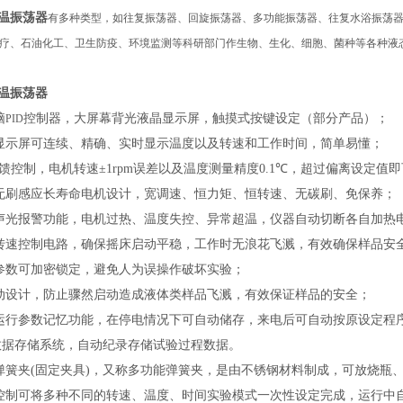
温振荡器
有多种类型，如往复振荡器、回旋振荡器、多功能振荡器、往复水浴振荡
疗、石油化工、卫生防疫、环境监测等科研部门作生物、生化、细胞、菌种等各种液
温振荡器
脑
控制器，大屏幕背光液晶显示屏，触摸式按键设定（部分产品）；
PID
显示屏可连续、精确、实时显示温度以及转速和工作时间，简单易懂；
馈控制，电机转速
±1rpm
误差以及温度测量精度
0.1℃
，超过偏离设定值即
无
刷感应长寿命电机设计，宽调速、恒力矩、恒转速、无碳刷、免保养；
声光报警功能，电机过热、温度失控、异常超温，仪器自动切断各自加热
转速控制电路，确保摇床启动平稳，工作时无浪花飞溅，有效确保样品安
参数可加密锁定，避免人为误操作破坏实验；
动设计，防止骤然启动造成液体类样品飞溅，有效保证样品的安全；
运行参数记忆功能，在停电情况下可自动储存，来电后可自动按原设定程
数据存储系统，自动纪录存储试验过程数据。
弹簧夹
(
固定夹具
)
，
又称
多功能弹簧夹，
是
由不锈钢材料制成
，
可放烧瓶
控制
可将多种不同的转速、温度、时间实验模式一次性设定完成，运行中