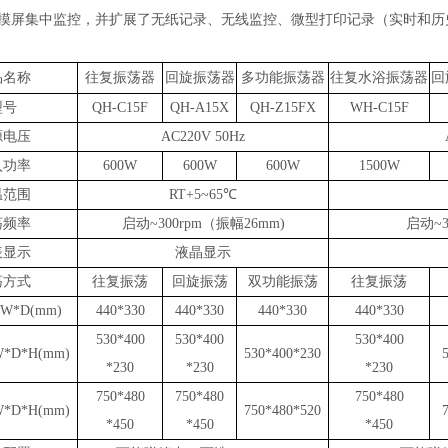
摸屏
集中监控，并扩展了无纸记录、无线监控、微型打印记录（实时和历
品名称
往复振荡器
回旋振荡器
多功能振荡器
往复水浴振荡器
回
型号
QH-C15F
QH-A15X
QH-Z15FX
WH-C15F
源电压
AC220V 50Hz
入功率
600W
600W
600W
1500W
温范围
RT+5~65℃
荡频率
启动
~300rpm（振幅26mm)
启动
~
表显示
液晶显示
荡方式
往复
振荡
回旋
振荡
双功能
振荡
往复
振荡
W*D(mm)
440*330
440*330
440*330
440*330
530*400
530*400
530*400
*D*H(mm)
530*400*230
*230
*230
*230
750*480
750*480
750*480
*D*H(mm)
750*480*520
*450
*450
*450