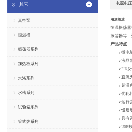
电源电压
其它
用途概述
真空泵
恒温振荡器
恒温槽
振荡器等，
产品特点
振荡器系列
微电
v
液晶
v
加热板系列
反
v
PID
直流
v
水浴系列
超温
v
水槽系列
优化
v
运行
v
试验箱系列
慢启
v
具有
v
管式炉系列
v
USB