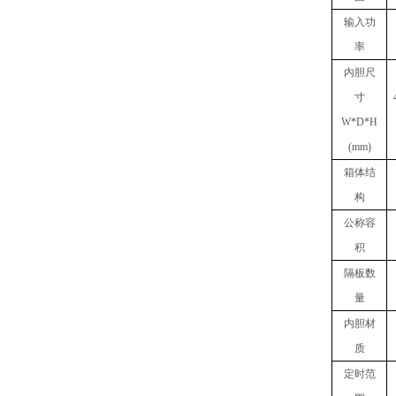
输入
功
率
内胆
尺
寸
W
*
D
*
H
(mm)
箱体结
构
公称容
积
隔板数
量
内胆材
质
定时范