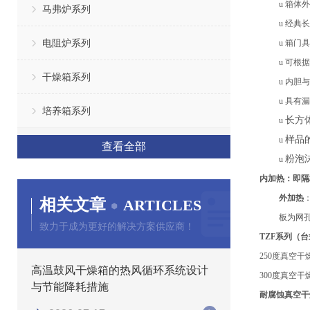
u
箱体外
马弗炉系列
u
经典长
电阻炉系列
u
箱门具
u
可根据
干燥箱系列
u
内胆与
u
具有漏
培养箱系列
长方
u
样品
u
查看全部
粉泡
u
内加热
：
即隔
外加热
相关文章
ARTICLES
板
为网
致力于成为更好的解决方案供应商！
TZF系列（
250度真空
高温鼓风干燥箱的热风循环系统设计
300度真空
与节能降耗措施
耐腐蚀真空干