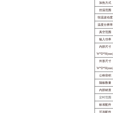
加热方式
控温范围
恒温波动度
温度分辨率
真空范围
输入功率
内胆尺寸
W*D*H(mm
外形尺寸
W*D*H(mm
公称容积
隔板数量
内胆材质
定时范围
标准配件
可选配件