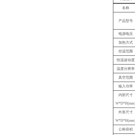
名称
产品型号
电源电压
加热方式
控温范围
恒温波动度
温度分辨率
真空
范围
输入功率
内胆
尺寸
W
*
D
*
H(mm
外形尺寸
W
*
D
*
H(mm
公称容积