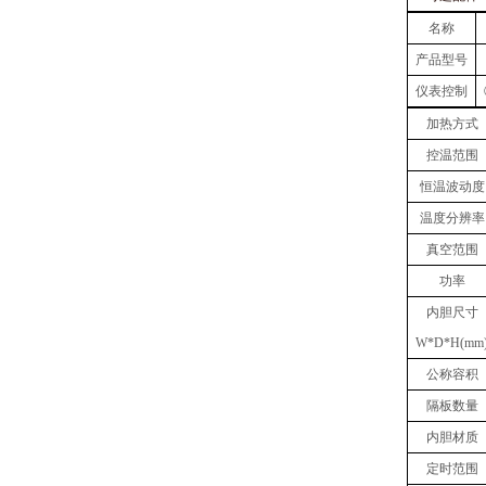
名称
产品型号
仪表控制
加热方式
控温范围
恒温波动度
温度
分辨率
真空
范围
功率
内胆
尺寸
W
*
D
*
H(mm
公称容积
隔板数量
内胆材质
定时范围