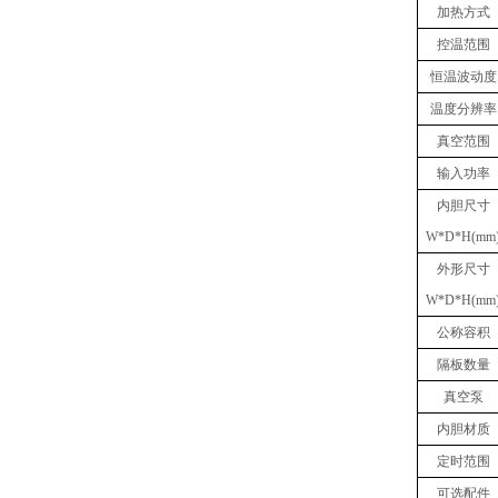
加热方式
控温范围
恒温波动度
温度分辨率
真空
范围
输入功率
内胆
尺寸
W
*
D
*
H(mm
外形尺寸
W
*
D
*
H(mm
公称容积
隔板数量
真空泵
内胆材质
定时范围
可选
配件