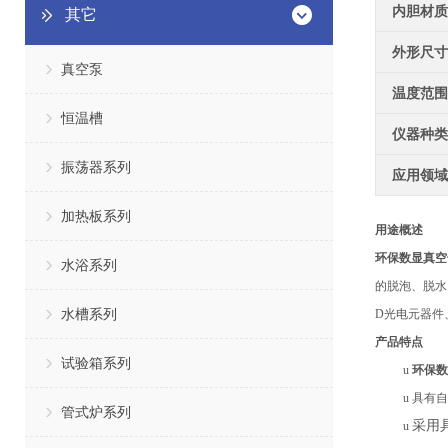
内胆材质
其它
外形尺寸
真空泵
温度范围
恒温槽
仪器种类
振荡器系列
应用领域
加热板系列
用途概述
环保数显真空
水浴系列
的脱泡、脱水
水槽系列
D光电元器件
产品特点
试验箱系列
u
环保数
u
具有
自
管式炉系列
采用
u