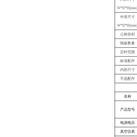
W
*
D
*
H(mm
外形尺寸
W
*
D
*
H(mm
公称容积
隔板数量
定时范围
标准配件
内胆尺寸
可选配件
名称
产品型号
电源电压
真空仪表