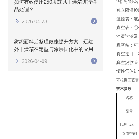
如何有效使用250度鼓风干燥箱进行样
冷阱为低温冷
品处理？
独立限温控
温控表：液
2026-04-23
真空表：
①
油雾过滤器
纺织面料后整理效能提升方案：远红
真空泵：可
外干燥箱在定型与涂层固化中的应用
真空接口：
2026-04-09
真空波纹管
惰性气体进
可根据工艺需
技术参数
名称
型号
电源电压
仪表控制