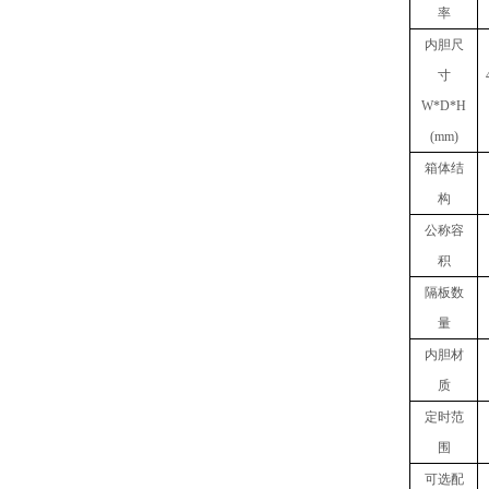
率
内胆
尺
寸
W
*
D
*
H
(mm)
箱体结
构
公称容
积
隔板数
量
内胆材
质
定时范
围
可选配