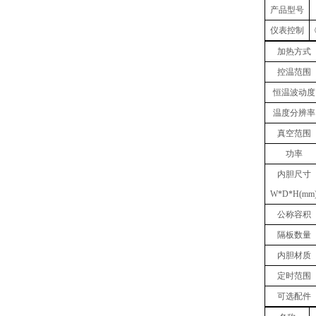
产品型号
仪表控制
加热方式
控温范围
恒温波动度
温度
分辨率
真空
范围
功率
内胆
尺寸
W
*
D
*
H(mm
公称容积
隔板数量
内胆材质
定时范围
可选配件