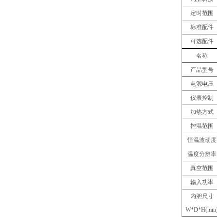
定时范围
标准配件
可选配件
名称
产品型号
电源电压
仪表控制
加热方式
控温范围
恒温波动度
温度分辨率
真空
范围
输入功率
内胆
尺寸
W
*
D
*
H(mm