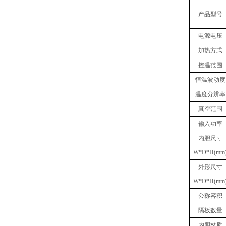
产品型号
电源电压
加热方式
控温范围
恒温波动度
温度分辨率
真空
范围
输入功率
内胆
尺寸
W
*
D
*
H(mm
外形尺寸
W
*
D
*
H(mm
公称容积
隔板数量
内胆材质