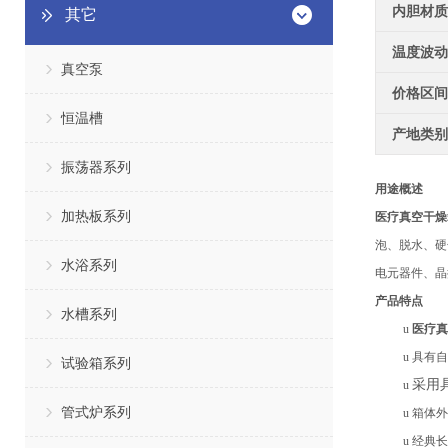
内胆材质
其它
温度波动
真空泵
价格区间
恒温槽
产地类别
振荡器系列
用途概述
加热板系列
医疗真空干燥
泡、脱水、硬
水浴系列
电元器件、晶
产品特点
水槽系列
u
医疗真
u
具有自
试验箱系列
采用
u
管式炉系列
u
箱体外
u
经典长