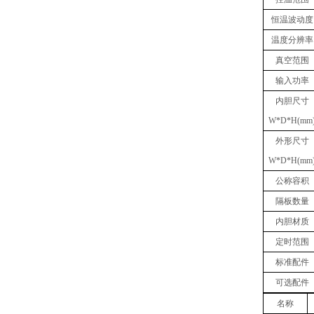
恒温波动度
温度分辨率
真空范围
输入功率
内胆尺寸
W*D*H(mm
外形尺寸
W*D*H(mm
公称容积
隔板数量
内胆材质
定时范围
标准配件
可选配件
名称