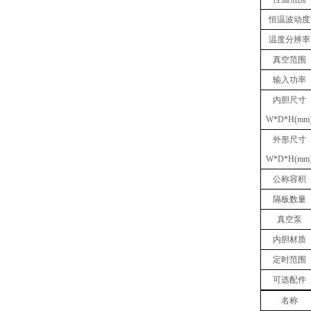
恒温波动度
温度分辨率
真空
范围
输入功率
内胆
尺寸
W
*
D
*
H(mm
外形尺寸
W
*
D
*
H(mm
公称容积
隔板数量
真空泵
内胆材质
定时范围
可选
配件
名称