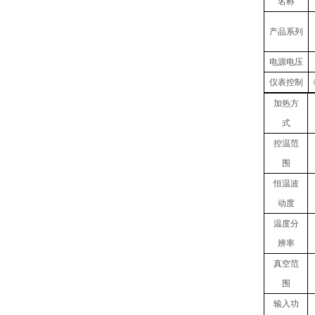
名称
产品
系列
电源电压
仪表控制
加热方
式
控温范
围
恒温波
动度
温度
分
辨率
真空
范
围
输入
功