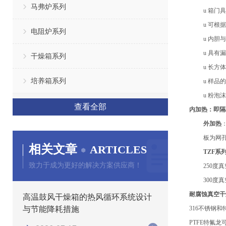
马弗炉系列
u
箱门具
u
可根据
电阻炉系列
u
内胆与
u
具有漏
干燥箱系列
u
长方体
培养箱系列
u
样品的
u
粉泡沫
查看全部
内加热
：
即隔
外加热
板
为网
相关文章
ARTICLES
TZF系
致力于成为更好的解决方案供应商！
250度
300度
耐腐蚀真空干
高温鼓风干燥箱的热风循环系统设计
与节能降耗措施
316不锈钢
PTFE特氟