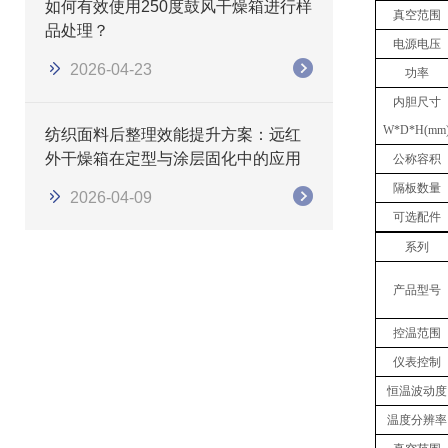
如何有效使用250度鼓风干燥箱进行样
真空范围
品处理？
电源电压
2026-04-23
功率
内胆
尺寸
W
*
D
*
H(mm
纺织面料后整理效能提升方案：远红
外干燥箱在定型与涂层固化中的应用
公称容积
隔板数量
2026-04-09
可选配件
系列
产品型号
控温范围
仪表控制
恒温波动度
温度分辨率