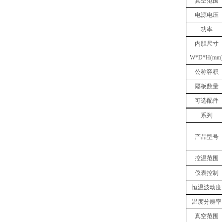
真空范围
电源电压
功率
内胆
尺寸
W
*
D
*
H(mm
公称容积
隔板数量
可选配件
系列
产品型号
控温范围
仪表控制
恒温波动度
温度分辨率
真空范围