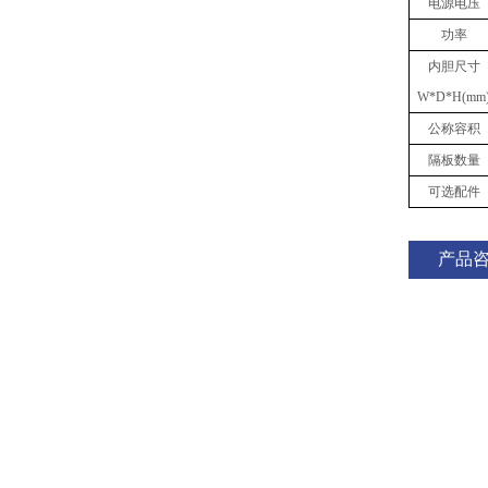
电源电压
功率
内胆
尺寸
W
*
D
*
H(mm
公称容积
隔板数量
可选配件
产品