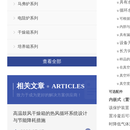
具有
u
马弗炉系列
循环
u
电阻炉系列
u
可根据
u
内胆与
干燥箱系列
u
具有漏
设备
u
培养箱系列
长方
u
u
样品的
查看全部
u
在真空
u
真空环
u
真空度
相关文章
ARTICLES
可选配件
致力于成为更好的解决方案供应商！
内嵌式（置
该保护装置
高温鼓风干燥箱的热风循环系统设计
置冷凝后可
与节能降耗措施
时降低气体