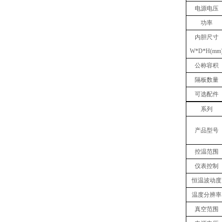
电源电压
功率
内胆
尺寸
W
*
D
*
H(mm
公称容积
隔板数量
可选配件
系列
产品型号
控温范围
仪表控制
恒温波动度
温度分辨率
真空范围