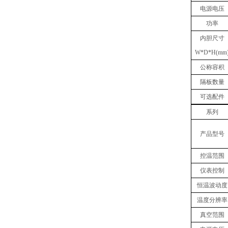
电源电压
功率
内胆
尺寸
W
*
D
*
H(mm
公称容积
隔板数量
可选配件
系列
产品型号
控温范围
仪表控制
恒温波动度
温度分辨率
真空范围