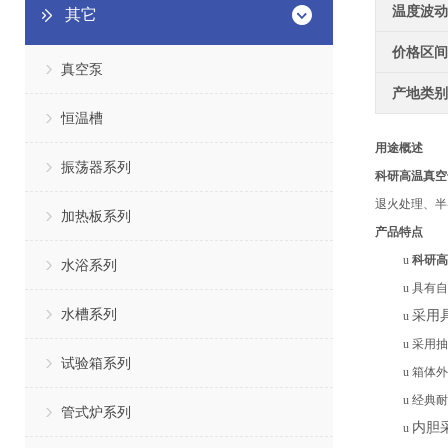
温度波动
其它
价格区间
真空泵
产地类别
恒温槽
用途概述
振荡器系列
科研高温真空
退火处理、半
加热板系列
产品特点
u
科研高
水浴系列
u
具有自
水槽系列
采用
u
u
采用抽
试验箱系列
u
箱体外
u
经典耐
管式炉系列
内胆
u