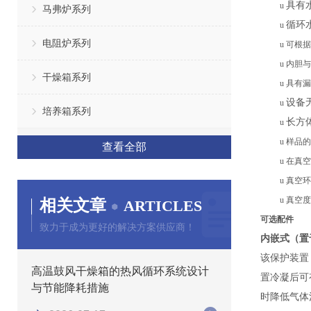
具有
u
马弗炉系列
循环
u
电阻炉系列
u
可根据
u
内胆与
干燥箱系列
u
具有漏
设备
u
培养箱系列
长方
u
u
样品的
查看全部
u
在真空
u
真空环
u
真空度
相关文章
ARTICLES
可选配件
致力于成为更好的解决方案供应商！
内嵌式（置
该保护装置
高温鼓风干燥箱的热风循环系统设计
置冷凝后可
与节能降耗措施
时降低气体