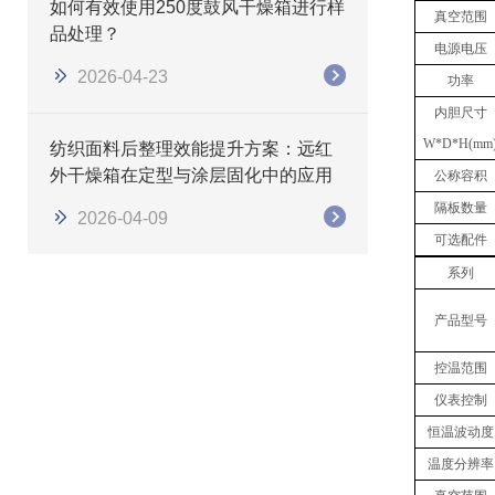
如何有效使用250度鼓风干燥箱进行样
真空范围
品处理？
电源电压
2026-04-23
功率
内胆
尺寸
W
*
D
*
H(mm
纺织面料后整理效能提升方案：远红
外干燥箱在定型与涂层固化中的应用
公称容积
隔板数量
2026-04-09
可选配件
系列
产品型号
控温范围
仪表控制
恒温波动度
温度分辨率