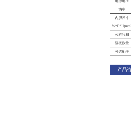
电源电压
功率
内胆
尺寸
W
*
D
*
H(mm
公称容积
隔板数量
可选配件
产品