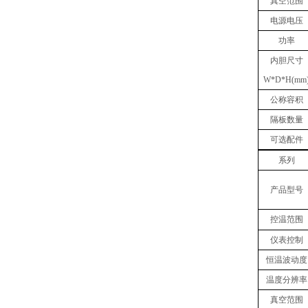
真空范围
电源电压
功率
内胆
尺寸
W
*
D
*
H(mm
公称容积
隔板数量
可选配件
系列
产品型号
控温范围
仪表控制
恒温波动度
温度分辨率
真空范围