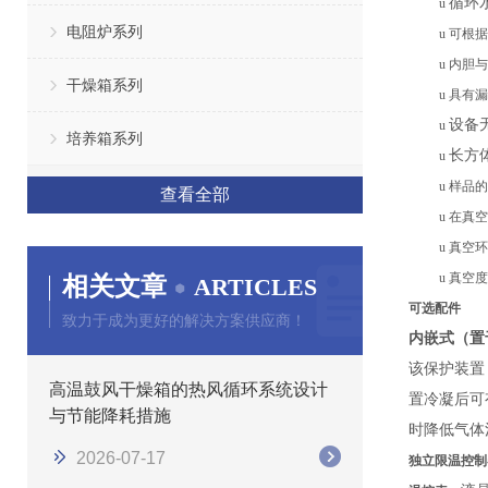
循环
u
电阻炉系列
u
可根据
u
内胆与
干燥箱系列
u
具有漏
设备
u
培养箱系列
长方
u
u
样品的
查看全部
u
在真空
u
真空环
u
真空度
相关文章
ARTICLES
可选配件
致力于成为更好的解决方案供应商！
内嵌式（置
该保护装置
高温鼓风干燥箱的热风循环系统设计
置冷凝后可
与节能降耗措施
时降低气体
2026-07-17
独立限温控制