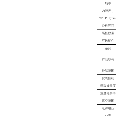
功率
内胆
尺寸
W
*
D
*
H(mm
公称容积
隔板数量
可选配件
系列
产品型号
控温范围
仪表控制
恒温波动度
温度分辨率
真空范围
电源电压
功率