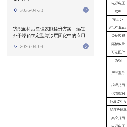
电源电压
2026-04-23
功率
内胆
尺寸
W
*
D
*
H(mm
纺织面料后整理效能提升方案：远红
外干燥箱在定型与涂层固化中的应用
公称容积
隔板数量
2026-04-09
可选配件
系列
产品型号
控温范围
仪表控制
恒温波动度
温度分辨率
真空范围
电源电压