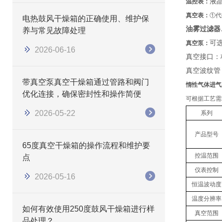
液
温控表：
真空表：
①代
电热鼓风干燥箱的正确使用、维护保
油雾过滤器
养与常见故障处理
可
真空泵：
2026-06-16
真空接口：
真空波纹管
带真空泵真空干燥箱通过管路和阀门
惰性气体进气
优化连接，确保密封性和操作简便
可根据工艺需
2026-05-22
系列
产品型号
65度真空干燥箱的操作流程和维护要
控温范围
点
仪表控制
2026-05-16
恒温波动度
温度分辨率
如何有效使用250度鼓风干燥箱进行样
真空范围
品处理？