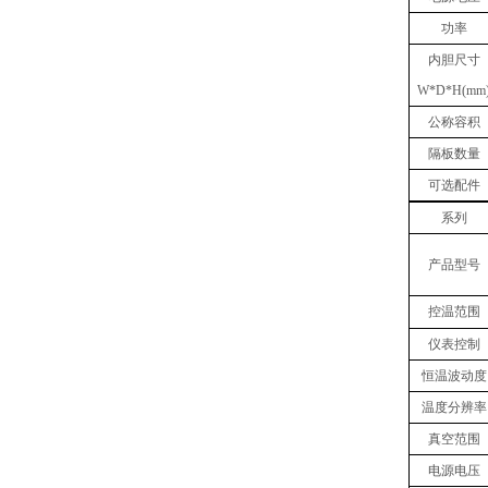
功率
内胆
尺寸
W
*
D
*
H(mm
公称容积
隔板数量
可选配件
系列
产品型号
控温范围
仪表控制
恒温波动度
温度分辨率
真空范围
电源电压