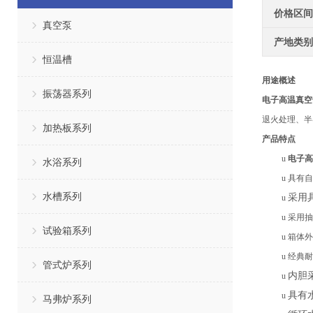
价格区间
真空泵
产地类别
恒温槽
用途概述
振荡器系列
电子高温真空
退火处理、半
加热板系列
产品特点
u
电子高
水浴系列
u
具有自
水槽系列
采用
u
u
采用抽
试验箱系列
u
箱体外
u
经典耐
管式炉系列
内胆
u
具有
u
马弗炉系列