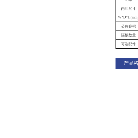
内胆
尺寸
W
*
D
*
H(mm
公称容积
隔板数量
可选配件
产品