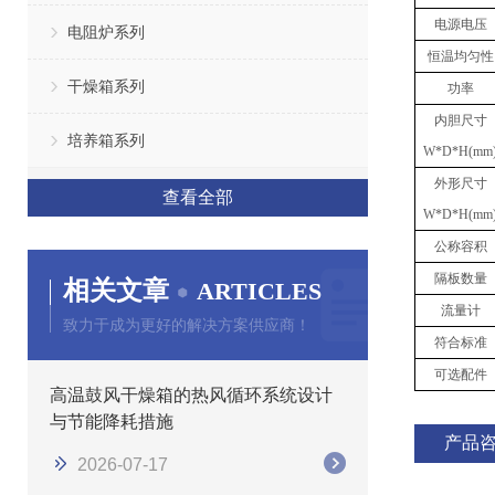
电源电压
电阻炉系列
恒温均匀性
干燥箱系列
功率
内胆
尺寸
培养箱系列
W
*
D
*
H(mm
外形
尺寸
查看全部
W
*
D
*
H(mm
公称容积
隔板数量
相关文章
ARTICLES
流量计
致力于成为更好的解决方案供应商！
符合标准
可选配件
高温鼓风干燥箱的热风循环系统设计
与节能降耗措施
产品
2026-07-17