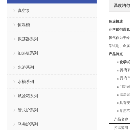
温度均匀
真空泵
用途概述
恒温槽
化学试剂通氮
氮气作为干燥
振荡器系列
学试剂、金属
加热板系列
产品特点
u
化学试
水浴系列
具有
u
具有
u
水槽系列
u
门封采
u
温层采
试验箱系列
u
具有安
管式炉系列
u
采用不
产
品名称
马弗炉系列
控温范围