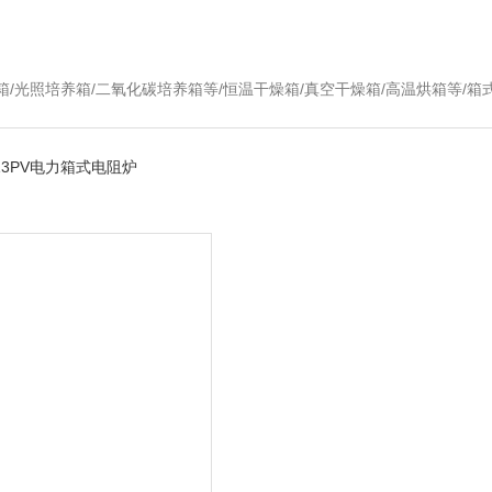
温干燥箱/真空干燥箱/高温烘箱等/箱式电阻炉/陶瓷纤维马弗炉/高温马弗炉/管式炉/气氛炉/试验箱/摇床/振荡器/水槽
-13PV电力箱式电阻炉