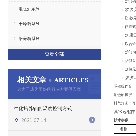
u
炉门锁
电阻炉系列
双级
u
以数
u
干燥箱系列
u
内置式
炉膛
u
培养箱系列
u
以合金
u
炉门内
查看全部
u
炉膛采
u
加热元
炉膛
相关文章
u
ARTICLES
碳钢操作台：
致力于成为更好的解决方案供应商！
彩色触摸屏：
排气烟囱：可
生化培养箱的温度控制方式
其它选配件
2021-07-14
技术参数
名称