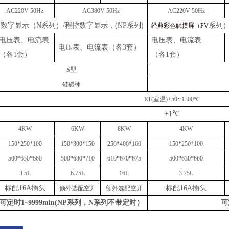
AC
22
0V
50Hz
AC
38
0V
50Hz
AC
22
0V
50Hz
数字显示（
N系列）/程控数字显示，(NP系列)
系列
经典彩色触摸屏（
PV
电压表、电流表
电压表、电流表
电压表、电流表（各
3套）
（各
1套）
（各
1套）
S
型
硅碳棒
~
RT(室温)+50
1
3
00℃
±1℃
4KW
6KW
8K
W
4KW
1
5
0*2
5
0*
10
0
1
5
0*
30
0*
15
0
2
5
0*
4
00*1
6
0
1
5
0*2
5
0*
10
0
50
0*
63
0*
66
0
50
0*
68
0*
710
610
*
670
*
675
50
0*
63
0*
66
0
3.5
L
6.75L
16
L
3.75
L
标配
16A插头
标配
16A插头
额外选配空开
额外选配空开
可定时
1~9999min(NP系列，N系列不带定时）
可