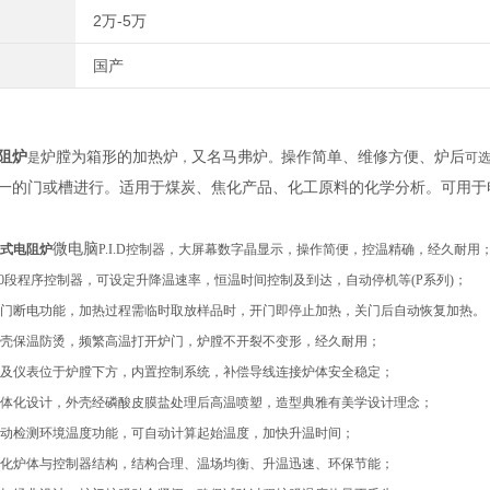
2万-5万
国产
阻炉
炉膛
为箱形的加热炉
又名
马弗炉
操作简单、维修方便、炉后
是
，
。
可
一的门或槽进行。适用于
煤炭
、
焦化产品
、
化工原料
的
化学分析
。可用于
微电脑
式电阻炉
P.I.D控制器，大屏幕数字晶显示，操作简便，控温精确，经久耐用
30段程序控制器，可设定升降温速率，恒温时间控制及到达，自动停机等(P系列)；
门断电功能，加热过程需临时取放样品时，开门即停止加热，关门后自动恢复加热。
壳保温防烫
，
频繁高温打开炉门，炉膛不开裂不变形，经久耐用
；
及仪表位于炉膛下方，内置控制系统，补偿导线连接炉体安全稳定；
体化设计，外壳经磷酸皮膜盐处理后高温喷塑
，
造型典雅有美学设计理念；
动检测环境温度功能，可自动计算起始温度，加快升温时间；
化炉体与控制器结构，结构合理、温场均衡、升温迅速、环保节能；