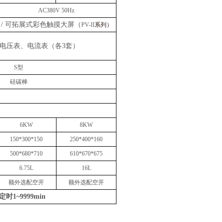
AC
38
0V
50Hz
）
/ 可拓展式彩色触摸大屏（
PV-II
系列）
电压表、电流表（各
3套）
S
型
硅碳棒
6KW
8K
W
1
5
0*
30
0*
15
0
2
5
0*
4
00*1
6
0
50
0*
68
0*
710
610
*
670
*
675
6.75L
16
L
额外选配空开
额外选配空开
定时
1~9999min