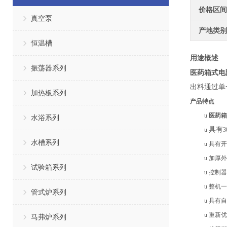
价格区间
真空泵
产地类别
恒温槽
用途概述
振荡器系列
医药箱式电
出料通过单
加热板系列
产品特点
u
医药箱
水浴系列
具有
u
水槽系列
u
具有开
u
加厚外
试验箱系列
u
控制器
u
整机一
管式炉系列
u
具有自
u
重新优
马弗炉系列