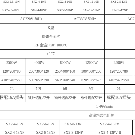
SX2-2.5-10N
SX2-
4
-10N
SX2-
8
-10N
SX2-
12
-10N
SX2-
2.5
-1
2
N
SX2-2.5-10N
P
SX2-
4
-10N
P
SX2-
8
-10N
P
SX2-
12
-10N
P
SX2-
2.5
-1
2
N
P
AC220V
50Hz
AC380V 50Hz
AC2
K型
镍铬合金丝
~
RT(室温)+50
1000℃
±1℃
2
500
W
4000W
8
000
W
12000W
25
00
W
120*200*80
20
0*
3
00*
12
0
2
5
0*
4
00*1
6
0
30
0*
5
00*
20
0
120*200*80
410*540*550
500
*
650
*5
90
5
60
*
76
0*
640
620
*
875
*
675
410*540*550
2
L
7.2L
16L
30L
2
L
标配
16A插头
标配
16A插头
额外选配空开
额外选配空开
额外选配空开
1~9999min
高温箱式电阻炉
SX2-
4
-1
3
N
SX2-
6
-1
3
N
SX2-
8
-1
3
N
SX2-4-13PV
SX2-
4
-1
3
N
P
SX2-
6
-1
3
N
P
SX2-
8
-1
3
N
P
SX2-4-13PV-II