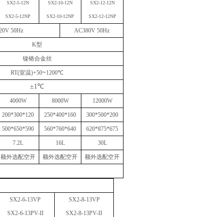
SX2-
5
-1
2
N
SX2-1
0
-1
2
N
SX2-12-1
2
N
SX2-
5
-1
2
N
P
SX2-1
0
-1
2NP
SX2-12-1
2
N
P
20V
50Hz
AC
38
0V
50Hz
K型
镍铬合金丝
~
RT(室温)+50
1
2
00℃
±1℃
4000W
80
00
W
12000
W
20
0*
3
00*
12
0
2
5
0*
4
00*1
6
0
30
0*
5
00*
20
0
500
*
650
*5
90
5
60
*
76
0*
640
620
*
875
*
675
7.2L
16L
30
L
额外选配空开
额外选配空开
额外选配空开
SX2-6-13VP
SX2-
8
-1
3VP
SX2-6-13PV-II
SX2-
8
-
13PV-II