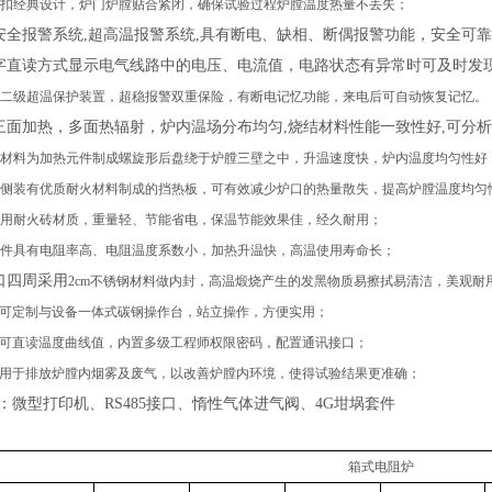
扣经典设计，炉门炉膛贴合紧闭
，
确保试验过程炉膛温度热量不丢失
；
安全报警系统
,超高温报警系统,具有断电、缺相、断偶报警功能，安全可
字直读方式显示电气线路中的电压、电流值，电路状态有异常时可及时发
二级超温保护装置，超稳报警双重保险，有断电记忆功能，来电后可自动恢复记忆。
三面加热，多面热辐射，炉内温场分布均匀
,烧结材料性能一致性好,可分
材料为加热元件制成螺旋形后盘绕于炉膛三壁之中，升温速度快，炉内温度均匀性好
侧装有优质耐火材料制成的挡热板，可有效减少炉口的热量散失，提高炉膛温度均匀
用耐火砖材质，重量轻、节能省电，保温节能效果佳，经久耐用；
件具有电阻率高、电阻温度系数小，加热升温快，高温使用寿命长；
口四周采用
2cm不锈钢材料做内封，高温煅烧产生的发黑物质易擦拭易清洁，美观耐
可定制与设备一体式碳钢操作台，站立操作，方便实用；
可直读温度曲线值，内置多级工程师权限密码，配置通讯接口；
用于排放炉膛内烟雾及废气，以改善炉膛内环境，使得试验结果更准确；
：微型打印机、
RS485接口、惰性气体进气阀、4G坩埚套件
箱式电阻炉