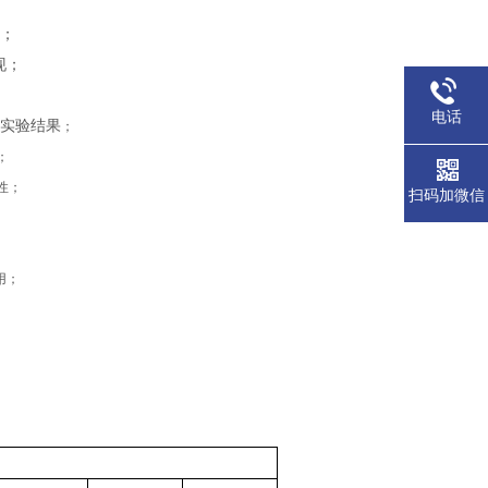
靠；
现；
电话
析实验结果
；
；
性；
扫码加微信
用；