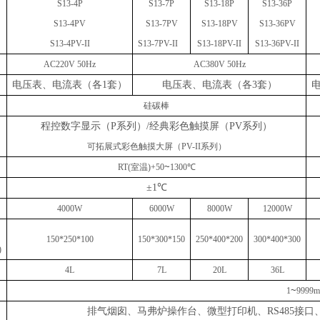
S13-4P
S13-7P
S13-
18
P
S13-36P
S
1
3
-4
PV
S1
3
-
7PV
S1
3
-
18PV
S1
3
-36
PV
S13-
4
PV
-II
S13-7PV
-II
S13-18PV
-II
S13-36PV
-II
AC220V 50Hz
AC380V 50Hz
电压表、电流表（各
1套）
电压表、电流表（各
3套）
硅碳棒
程控数字显示（
P系列）/经典彩色触摸屏（PV系列）
可拓展式彩色触摸大屏（
PV-II
系列）
~
RT(室温)+50
1300℃
±1℃
4000W
6000W
8000W
12
000W
150*250*100
150*300*150
250*400*
2
0
0
300*400*300
)
4L
7L
20
L
36L
~
1
9999m
排气烟囱、马弗炉操作台、微型打印机、
RS485接