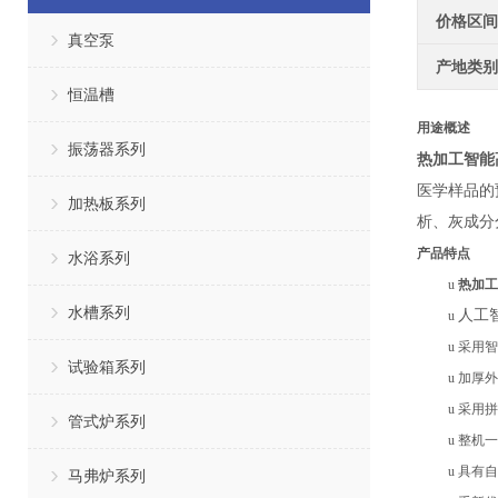
价格区间
真空泵
产地类别
恒温槽
用途概述
振荡器系列
热加工智能
医学样品的
加热板系列
析、灰成分
产品特点
水浴系列
u
热加工
水槽系列
人工
u
u
采用智
试验箱系列
u
加厚
外
u
采用拼
管式炉系列
u
整机一
u
具有自
马弗炉系列