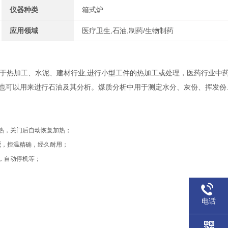
仪器种类
箱式炉
应用领域
医疗卫生,石油,制药/生物制药
于热加工、水泥、建材行业
,进行小型工件的热加工或处理，医药行业中
也可以用来进行石油及其分析。煤质分析中用于测定水分、灰份、挥发份
热，关门后自动恢复加热
；
能
，
控温精确
，
经久耐用
；
，自动停机等；
电话