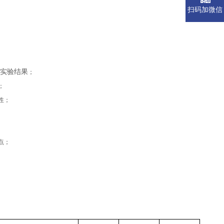
扫码加微信
析实验结果
；
；
性；
；
点；