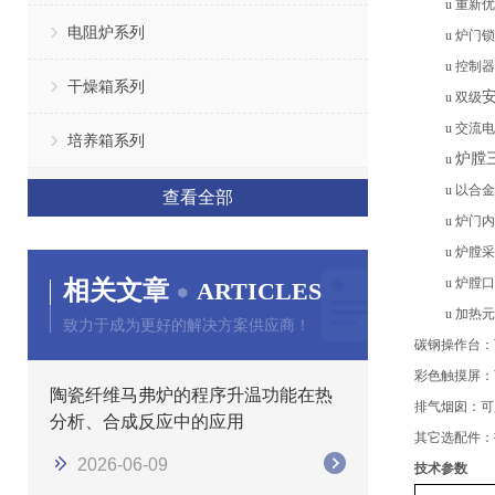
u
重新优
电阻炉系列
u
炉门
锁
u
控制器
干燥箱系列
u
双级
u
交流电
培养箱系列
炉膛
u
u
以合金
查看全部
u
炉门内
u
炉膛
采
相关文章
u
炉膛
口
ARTICLES
u
加热元
致力于成为更好的解决方案供应商！
碳钢
操作台
：
彩色触摸屏
：
陶瓷纤维马弗炉的程序升温功能在热
排气烟囱
：
可
分析、合成反应中的应用
其它选配件：
2026-06-09
技术参数