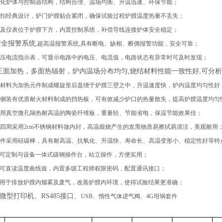
化炉体与控制器结构，结构合理、温场均衡、升温迅速、环保节能；
扣经典
设计，炉门
炉膛贴合紧闭
，
确保试验过程炉膛温度热量不丢失
；
及仪表位于炉膛下方，内置控制系统，补偿导线连接炉体安全稳定；
安全报警系统
,超高温报警系统,具有断电、缺相、断偶报警功能
，
安全可靠
；
压电流指示表，可显示电路中的电压、电流值
，
电路状态
有异常时可及时
发现；
三面加热，多面热辐射，炉内温场分布均匀
,烧结材料性能一致性好,可分
材料
为加热元件制成螺旋形后盘绕于炉膛三壁之中，升温速度快，炉内温度均匀性好
侧装有优质耐火材料制成的挡热板，可有效减少炉口的热量散失，提高炉膛温度均匀
用真空微孔隔热耐高温的陶瓷纤维板，重量轻
、
节能省电
，
保温节能效果
佳
；
四周采用
2
cm
不锈钢材料做内
封
，高温煅烧
产生的发黑物质
易
擦拭易
清洁，
美观
耐用
件采用硅碳棒，具有耐高温、抗氧化、升温快、寿命长、高温变形小、稳定性好等特
可定制与设备一体式碳钢
操作台
，
站立操作，方便实用
；
可直读温度曲线值，内置多级工程师权限密码，配置通讯接口；
用于排放炉膛内烟雾及废气，改善炉膛内环境，使得试验结果更准确；
微型打印机、
RS485接口、
USB、
惰性气体进气阀
、
4
G坩埚套件