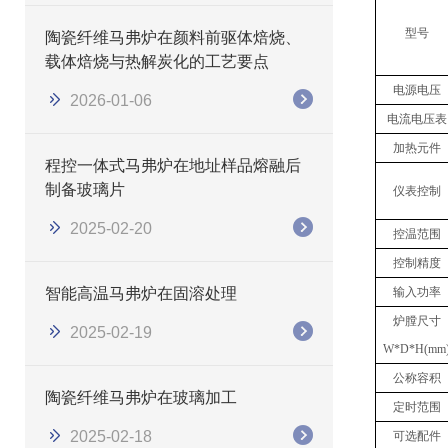
型号
陶瓷纤维马弗炉在颜料前驱体焙烧、
载体焙烧与热解炭化的工艺要点
电源电压
2026-01-06
电流电压表
加热元件
程控一体式马弗炉在地址样品熔融后
制备玻璃片
仪表控制
2025-02-20
控温范围
控制精度
智能高温马弗炉在固溶处理
输入功率
炉膛尺寸
2025-02-19
W*D*H(mm
公称容积
陶瓷纤维马弗炉在玻璃加工
定时范围
2025-02-18
可选配件