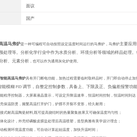
面议
国产
高温马弗炉
主要应用
是一种
可编程可自动按照设定温度时间运行的马弗炉
，
马弗炉
预处理等。分析化学行业中作为水质分析、环境分析等领域的样品处理。
分析、元素分析
，
也可以作为通用灰化炉使用。
智能高温马弗炉
具有开门断电功能
，
加热过程需要临时取样品时，开门即自动停止加
智能模糊
调节，自整定控制参数
具备上、下限及正、负偏差报警功
PID
，
能程序控制器，
大屏幕液晶显示，可设定升降温速率，恒温时间控制，恒温时间到达
壳
保温防烫
，
频繁高温打开炉门，炉膛不开裂
不
变形，
经久耐用
；
接式耐高温陶瓷
材料
,
既可
提高烧结时的热量聚集效果
又可确保
温度均匀性
；
体化设计，外壳经磷酸皮膜盐处理后高温喷塑
，
造型典雅有美学设计理念；
动检测环境温度功能，可自动计算起始温度，加快升温时间；