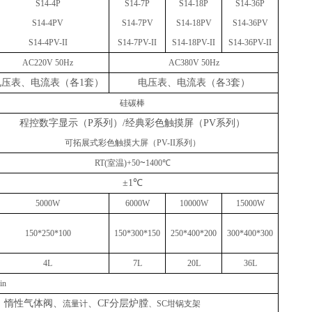
S1
4
-4P
S1
4
-
7
P
S1
4
-
18
P
S1
4
-
3
6
P
S1
4
-4
PV
S1
4
-
7PV
S1
4
-
18PV
S1
4
-
36PV
S14-4PV
-II
S14-7PV
-II
S14-18PV
-II
S14-36PV
-II
AC220V 50Hz
AC380V 50Hz
电压表、电流表（各
1套）
电压表、电流表（各
3套）
硅碳棒
程控数字显示（
P系列）/经典彩色触摸屏（PV系列）
可拓展式彩色触摸大屏（
PV-II
系列）
~
RT(室温)+50
1400℃
±1℃
5000W
6000W
10000W
15000W
150*250*100
150*300*150
250*400*
2
0
0
300*400*300
4L
7
L
20L
36
L
in
口、惰性气体阀、
、
CF分层炉膛
流量计
、
SC坩锅支架