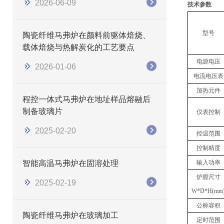
2026-06-09
技术参数
型号
陶瓷纤维马弗炉在颜料前驱体焙烧、
载体焙烧与热解炭化的工艺要点
电源电压
2026-01-06
电流电压表
加热元件
程控一体式马弗炉在地址样品熔融后
制备玻璃片
仪表控制
2025-02-20
控温范围
控制精度
智能高温马弗炉在固溶处理
输入功率
炉膛尺寸
2025-02-19
W*D*H(mm
公称容积
陶瓷纤维马弗炉在玻璃加工
定时范围