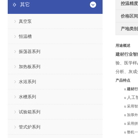
控温精度
其它
价格区间
真空泵
产地类别
恒温槽
用途概述
振荡器系列
建材行业智
验、医学样
加热板系列
分析、灰成
产品特点
水浴系列
u
建材行
水槽系列
人工
u
u
采用智
试验箱系列
u
加厚
外
u
采用拼
管式炉系列
u
整机一