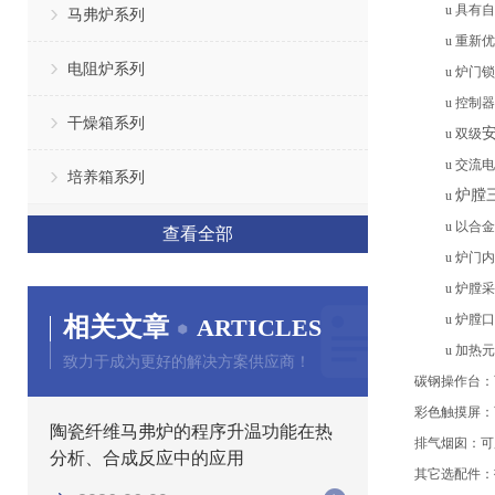
u
具有自
马弗炉系列
u
重新优
电阻炉系列
u
炉门
锁
u
控制器
干燥箱系列
u
双级
u
交流电
培养箱系列
炉膛
u
u
以合金
查看全部
u
炉门内
u
炉膛
采
相关文章
u
炉膛
口
ARTICLES
u
加热元
致力于成为更好的解决方案供应商！
碳钢
操作台
：
彩色触摸屏
：
陶瓷纤维马弗炉的程序升温功能在热
排气烟囱
：
可
分析、合成反应中的应用
其它选配件：