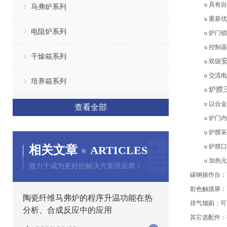
u
具有自
马弗炉系列
u
重新优
电阻炉系列
u
炉门
锁
u
控制器
干燥箱系列
u
双级
u
交流电
培养箱系列
炉膛
u
u
以合金
查看全部
u
炉门内
u
炉膛
采
相关文章
u
炉膛
口
ARTICLES
u
加热元
致力于成为更好的解决方案供应商！
碳钢
操作台
：
彩色触摸屏
：
陶瓷纤维马弗炉的程序升温功能在热
排气烟囱
：
可
分析、合成反应中的应用
其它选配件：