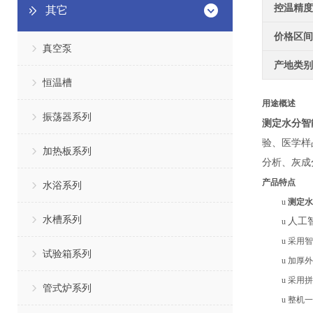
控温精度
其它
价格区间
真空泵
产地类别
恒温槽
用途概述
振荡器系列
测定水分智
验、医学样
加热板系列
分析、灰成
产品特点
水浴系列
u
测定水
水槽系列
人工
u
u
采用智
试验箱系列
u
加厚
外
u
采用拼
管式炉系列
u
整机一