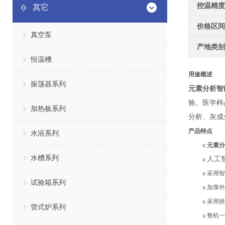
控温精度
其它
价格区间
真空泵
产地类别
恒温槽
用途概述
振荡器系列
元素分析智
验、医学样
加热板系列
分析、灰成
产品特点
水浴系列
u
元素分
水槽系列
人工
u
u
采用智
试验箱系列
u
加厚
外
u
采用拼
管式炉系列
u
整机一