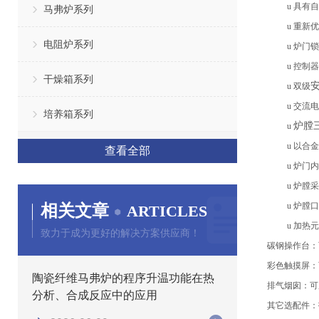
u
具有自
马弗炉系列
u
重新优
电阻炉系列
u
炉门
锁
u
控制器
干燥箱系列
u
双级
u
交流电
培养箱系列
炉膛
u
u
以合金
查看全部
u
炉门内
u
炉膛
采
相关文章
u
炉膛
口
ARTICLES
u
加热元
致力于成为更好的解决方案供应商！
碳钢
操作台
：
彩色触摸屏
：
陶瓷纤维马弗炉的程序升温功能在热
排气烟囱
：
可
分析、合成反应中的应用
其它选配件：