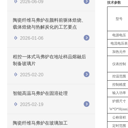
2026-06-09
技术参数
型号
陶瓷纤维马弗炉在颜料前驱体焙烧、
载体焙烧与热解炭化的工艺要点
电源电压
2026-01-06
电流电压表
加热元件
程控一体式马弗炉在地址样品熔融后
制备玻璃片
仪表控制
2025-02-20
控温范围
控制精度
智能高温马弗炉在固溶处理
输入功率
炉膛尺寸
2025-02-19
W*D*H(mm
公称容积
陶瓷纤维马弗炉在玻璃加工
定时范围