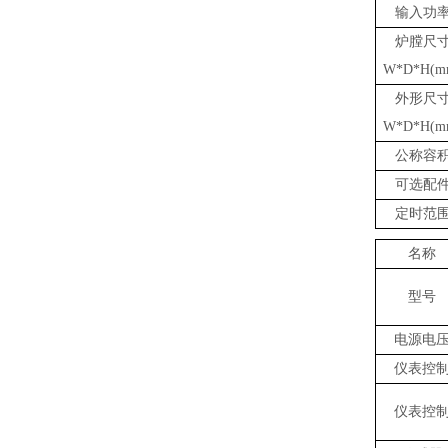
输入功
炉膛尺
W*D*H(m
外形尺
W*D*H(m
公称容
可选配
定时范
名称
型号
电源电
仪表控
仪表控