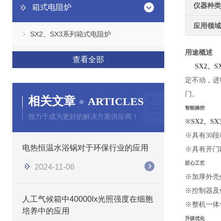
仪器种类
箱式电阻炉
应用领域
SX2、SX3系列箱式电阻炉
用途概述
查看全部
SX2、
定不动，进
门。
相关文章
ARTICLES
智能操控
致力于成为更好的解决方案供应商！
※
SX2、S
※具有
30
段
电热恒温水浴锅对于环保行业的应用
※具有开门
匠心工艺
2024-11-06
※加厚外壳
※控制器及
人工气候箱中40000lx光照强度在细胞
※整机一体
培养中的应用
升级优化