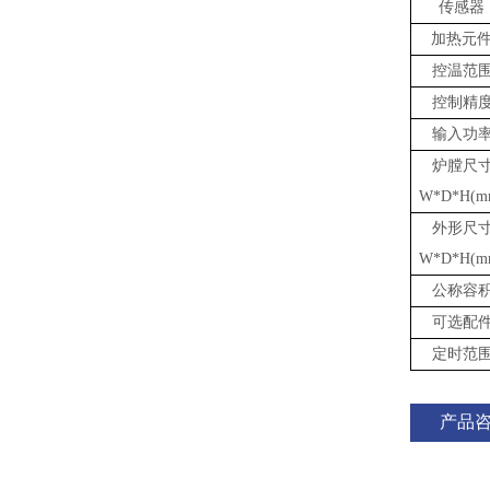
传感器
加热元
控温范
控制精
输入功
炉膛尺
W*D*H(m
外形尺
W*D*H(m
公称容
可选配
定时范
产品