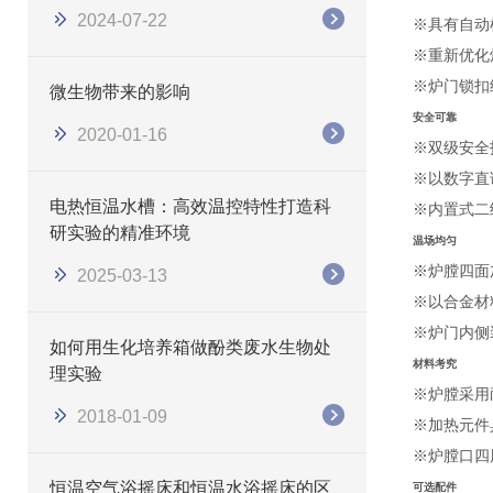
2024-07-22
※具有自动
※重新优化
※炉门锁扣
微生物带来的影响
安全可靠
2020-01-16
※双级安全
※以数字直
电热恒温水槽：高效温控特性打造科
※内置式二
研实验的精准环境
温场均匀
※炉膛四面
2025-03-13
※以合金材
※炉门内侧
如何用生化培养箱做酚类废水生物处
材料考究
理实验
※炉膛采用
2018-01-09
※加热元件
※炉膛口四
恒温空气浴摇床和恒温水浴摇床的区
可选配件