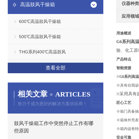
仪器种类
高温鼓风干燥箱
应用领域
600℃高温鼓风干燥箱
用途概述
500℃高温鼓风干燥箱
G6
系列高
验、化工原
THG系列400℃高温鼓风
产品特点
查看全部
智能便捷
※
G6
系列高温
※
具有
自我诊
相关文章
ARTICLES
采用具有
※
匠心工艺
致力于成为更好的解决方案供应商！
※
箱门具备抽
※
箱体外壳表
鼓风干燥箱工作中突然停止工作有哪
※
箱内设有特
些原因
安全可靠