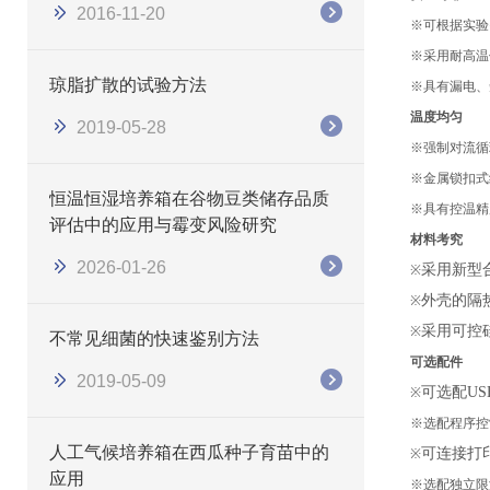
2016-11-20
※
可根据实验
※
采用耐高温
琼脂扩散的试验方法
※
具有漏电、
温度均匀
2019-05-28
※
强制对流循
※
金属锁扣式
恒温恒湿培养箱在谷物豆类储存品质
※
具有
控温精
评估中的应用与霉变风险研究
材料考究
2026-01-26
采用新型
※
外壳的隔
※
采用可控
※
不常见细菌的快速鉴别方法
可选配件
2019-05-09
可选配
US
※
※
选配程序控
人工气候培养箱在西瓜种子育苗中的
可连接打
※
应用
※
选配独立限