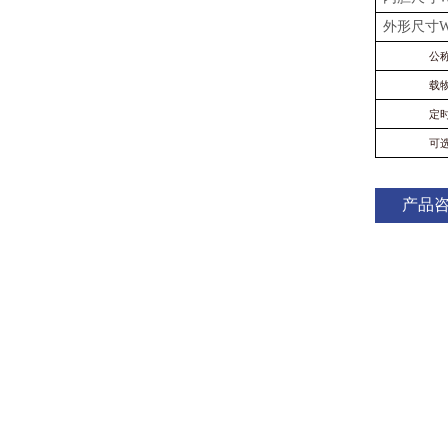
外形尺寸
W
公
载
定
可
产品