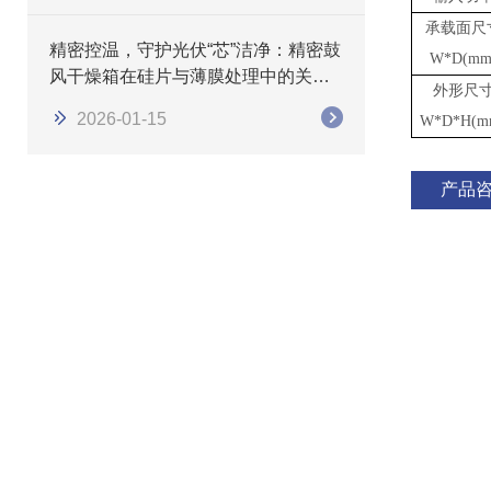
承载面尺
精密控温，守护光伏“芯”洁净：精密鼓
W*D(mm
风干燥箱在硅片与薄膜处理中的关键
外形尺
作用
2026-01-15
W*D*H(m
产品