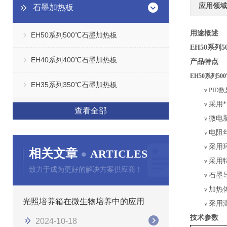
应用领域
石墨加热板
用途概述
EH50系列500℃石墨加热板
EH50系列
EH40系列400℃石墨加热板
产品特点
EH50系列5
EH35系列350℃石墨加热板
v
PID
采用
v
查看全部
微电
v
电阻
v
采用
v
相关文章
ARTICLES
采用
v
致力于成为更好的解决方案供应商！
石墨
v
加热
v
光照培养箱在微生物培养中的应用
采用
v
技术参数
2024-10-18