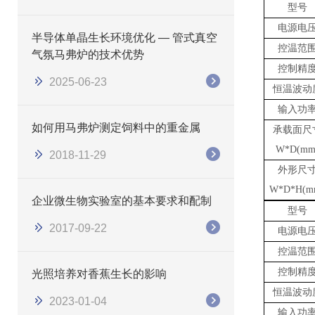
型号
电源电
半导体单晶生长环境优化 — 管式真空
控温范
气氛马弗炉的技术优势
控制精
2025-06-23
恒温波动
输入功
如何用马弗炉测定饲料中的重金属
承载面尺
W*D(mm
2018-11-29
外形尺
W*D*H(m
企业微生物实验室的基本要求和配制
型号
2017-09-22
电源电
控温范
控制精
光照培养对香蕉生长的影响
恒温波动
2023-01-04
输入功