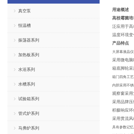
用途概述
真空泵
高校霉菌培
恒温槽
泛应用于高
温度环境变
振荡器系列
产品特点
大屏幕液晶仪
加热板系列
采用微电脑
箱底脚轮采
水浴系列
箱门
四角
工艺
水槽系列
内胆采用不锈
观察窗采用
试验箱系列
采用品牌压
积极响应环
管式炉系列
采用贯流风
具有参数记忆
马弗炉系列