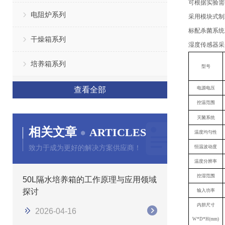
可根据实验需
电阻炉系列
采用模块式制
标配杀菌系统
干燥箱系列
湿度传感器采
培养箱系列
型号
查看全部
电源电压
控温范围
灭菌系统
相关文章
ARTICLES
温度均匀性
致力于成为更好的解决方案供应商！
恒温波动度
温度分辨率
控湿范围
50L隔水培养箱的工作原理与应用领域
探讨
输入功率
内胆尺寸
2026-04-16
W*D*H(mm)