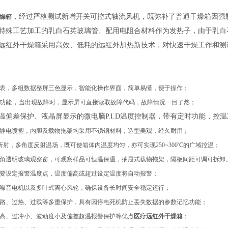
，经过严格测试新增开关可控式轴流风机，既弥补了普通干燥箱因强
燥箱
特殊工艺加工的乳白石英玻璃管、配用电阻合材料作为发热子，由于乳白
远红外干燥箱
采用高效、低耗的远红外加热新技术，对快速干燥工作和测
表
，多组数据整屏
三色
显示，智能化操作界面，简单易懂，便于操作；
，
功能
当
出现
故障时，显示屏
可直接读取故障代码
，
故障
情况
一目了然
；
温偏差保护、液晶屏显示的微电脑
P.I.D温度控制器，带有定时功能，控
静电喷塑，内胆及载物拖架均采用不锈钢材料，造型美观，经久耐用；
折射，多角度反射温场，既可使箱体内温度均匀，亦可实现250~300℃的广域控温；
角透明玻璃观察窗，可观察样品可恒温保温，抽屉式载物拖架，隔板间距可调可拆卸
要设定报警温度点，温度偏高或超过设定温度将自动报警；
噪音电机以及多叶式离心风轮，确保设备长时间安全稳定运行；
路、过热、过载等多重保护，具有因停电死机防止丢失数据的参数记忆功能；
高、过冲小、波动度小及偏差超温报警保护等优点
医疗远红外干燥箱
；