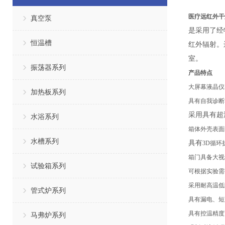
医疗远红外干
真空泵
是采用了经
恒温槽
红外辐射。
室。
振荡器系列
产品特点
大屏幕液晶
仪
加热板系列
具有
自我诊断
采用具有超
水浴系列
箱体外壳表面
水槽系列
具有
3D循环
箱门具备大视
试验箱系列
可根据实验需
采用耐高温低
管式炉系列
具有漏电、短
具有
控温精度
马弗炉系列