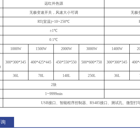
远红外热源
无极变速开关，风速大小可调
无极
~
RT(室温)+10
250℃
±1℃
0.1℃
1000W
1500W
2000W
3000W
1400W
2
300*300*345
400*425*445
450*550*550
500*600*750
300*300*345
400*
)
3
6
L
7
8
L
148
L
2
50
L
3
6
L
2块
~
1
9999min
USB接口、智能程序控制器、RS485接口、测试孔、微型
咨询