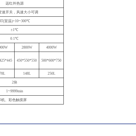
远红外热源
变速开关，风速大小可调
~
RT(室温)+10
300℃
±1℃
0.1℃
000W
2800W
4000W
425*445
450*550*550
500*600*750
7
8
L
1
48
L
2
50
L
2块
~
1
9999min
打印机、彩色触摸屏