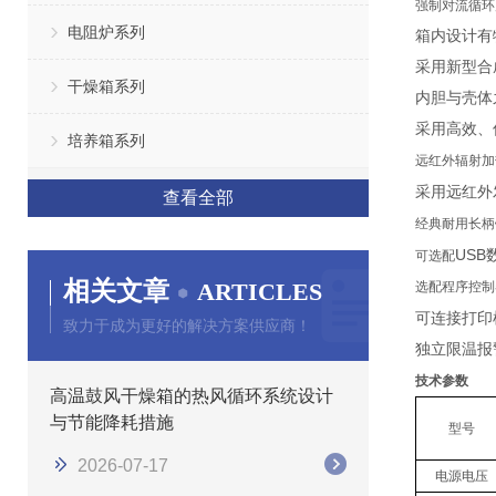
强制对流循环
电阻炉系列
箱内设计有
采用新型合
干燥箱系列
内胆与壳体
采用高效、
培养箱系列
远红外辐射加
采用远红外
查看全部
经典耐用长柄
USB
可选配
相关文章
ARTICLES
选配程序控制
可连接打印
致力于成为更好的解决方案供应商！
独立限温报
技术参数
高温鼓风干燥箱的热风循环系统设计
与节能降耗措施
型号
2026-07-17
电源电压