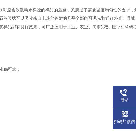
制对流会吹散粉末实验的样品的尴尬，又满足了需要温度均匀性的要求，
石英玻璃可以吸收来自电热丝辐射的几乎全部的可见光和近红外光、且能
试样品都有良好效果，可广泛应用于工业、农业、
院校
医疗和科研
高等
、
温准确可靠；
。
电话
扫码加微信