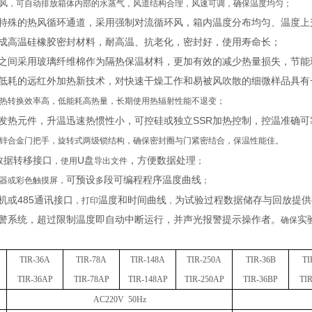
风，可自动排放箱体内部的水蒸气，风道结构合理，风速可调，确保温度均匀；
特殊的热风循环通道，采用强制对流循环风，箱内温度分布均匀、温度上
成高温硅橡胶密封材料，耐高温、抗老化，密封好，使用寿命长；
之间采用玻璃纤维棉作为隔热保温材料，更加有效的减少热量损失，节能
低耗的远红外加热新技术，对快速干燥工作和易被风吹散的细微样品具有
热转换效率高，低能耗高热量，长期使用热辐射性能不退变；
SSR
发热元件，升温迅速热惯性小，可控硅或独立
加热控制，控温准确可
锌合金门把手，旋转式两级锁结构，确保密封圈与门紧密结合，保温性能佳
。
U
数据转移接口
盘
，
方便数据处理
，
使用
导出文件
；
可预设
段
可编程程序温度曲线
器或彩色触摸屏，
多
；
485
机或
通讯接口
温度和时间曲线
为试验过程数据储存与回放提供
，
打印
，
警系统，超过限制温度即自动中断运行，并声光报警提示操作者。
实
确保
TIR-
36A
TIR-
78A
TIR-
148A
TIR-
250A
TIR-
36B
TI
TIR-
36AP
TIR-
78AP
TIR-
148AP
TIR-
250AP
TIR-
36BP
TIR
AC220V 50Hz