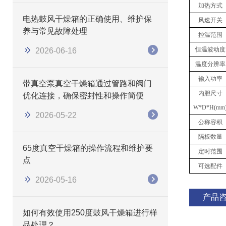
加热方式
电热鼓风干燥箱的正确使用、维护保
风速开关
养与常见故障处理
控温范围
恒温波动度
2026-06-16
温度分辨率
输入功率
带真空泵真空干燥箱通过管路和阀门
内胆尺寸
优化连接，确保密封性和操作简便
W*D*H(mm
2026-05-22
公称容积
隔板数量
65度真空干燥箱的操作流程和维护要
定时范围
点
可选配件
2026-05-16
产品
如何有效使用250度鼓风干燥箱进行样
品处理？