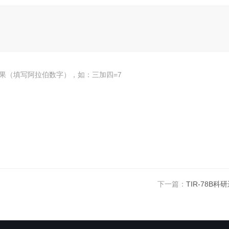
果（填写阿拉伯数字），如：三加四=7
下一篇：
TIR-78B