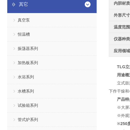
内胆材质
其它
外形尺寸
真空泵
温度范围
恒温槽
仪器种类
振荡器系列
应用领域
加热板系列
TLG
立
用途概
水浴系列
立式鼓风干
水槽系列
下作干燥和
产品特
试验箱系列
※大屏幕
※外观造
管式炉系列
※
25