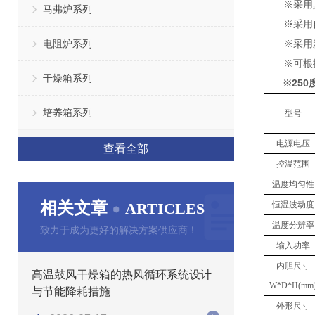
※采用具有
马弗炉系列
※采用自
电阻炉系列
※采用新
※可根据
干燥箱系列
※
25
培养箱系列
型号
电源电压
查看全部
控温范围
温度均匀性
相关文章
ARTICLES
恒温波动度
温度分辨率
致力于成为更好的解决方案供应商！
输入功率
内胆尺寸
高温鼓风干燥箱的热风循环系统设计
W*D*H(mm
与节能降耗措施
外形尺寸