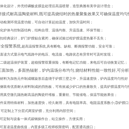
体化设计，外壳经磷酸皮膜盐处理后高温喷塑，造型典雅有美学设计理念；
拼接式耐高温陶瓷材料
,既可提高烧结时的热量聚集效果又可确保温度均匀
动检测环境温度功能，可自动计算起始温度，加快升温时间；
化炉体与控制器结构，结构合理、温场均衡、升温迅速、环保节能；
扣经典设计，炉门炉膛贴合紧闭
，
确保试验过程炉膛温度热量不丢失
；
安全报警系统
,超高温报警系统,具有断电、缺相、断偶报警功能
，安全可靠
；
直读方式显示电气线路中的电压、电流值
，
电路状态有异常时可及时发现；
二级超温保护装置，超稳报警双重保险，有断电记忆功能，来电后可自动恢复记忆；
三面加热，多面热辐射，炉内温场分布均匀
,烧结材料性能一致性好,可分
材料为加热元件制成螺旋形后盘绕于炉膛三壁之中，升温速度快，炉内温度均匀性好
侧装有优质耐火材料制成的挡热板，可有效减少炉口的热量散失，提高炉膛温度均匀
用真空微孔隔热耐高温的陶瓷纤维板，重量轻
、
节能省电
，
保温节能效果佳
；
件采用特殊材料
，
加热速度快
，
经久耐用
，
具有电阻率高
、
电阻温度系数小
;③
炉膛口
：
可定制上下分层式
两室
炉膛，充分利用内部空间；
可定制与设备一体式碳钢
操作台
，
站立操作，方便实用
；
可直读温度曲线值，内置多级工程师权限密码，配置通讯接口；