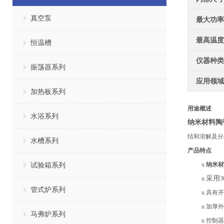
真空泵
最大功率
最高温度
恒温槽
仪器种类
振荡器系列
应用领域
加热板系列
用途概述
水浴系列
纳米材料陶
结和溶解及分
水槽系列
产品特点
试验箱系列
u
纳米材
采用
u
管式炉系列
u
具有开
u
加厚外
马弗炉系列
u
控制器