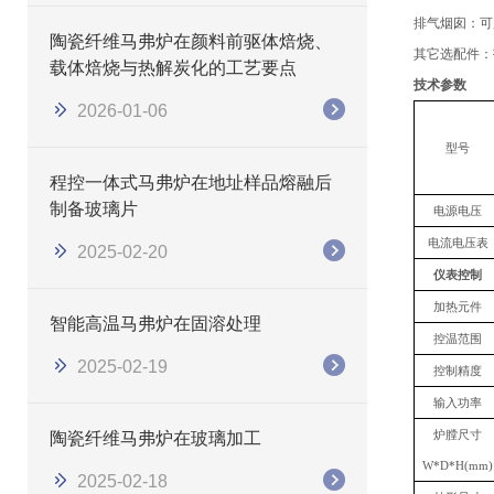
排气烟囱
：
可
陶瓷纤维马弗炉在颜料前驱体焙烧、
其它选配件：
载体焙烧与热解炭化的工艺要点
技术参数
2026-01-06
型号
程控一体式马弗炉在地址样品熔融后
制备玻璃片
电源电压
电流电压表
2025-02-20
仪表控制
加热元件
智能高温马弗炉在固溶处理
控温范围
2025-02-19
控制精度
输入功率
炉膛尺寸
陶瓷纤维马弗炉在玻璃加工
W*D*H(mm)
2025-02-18