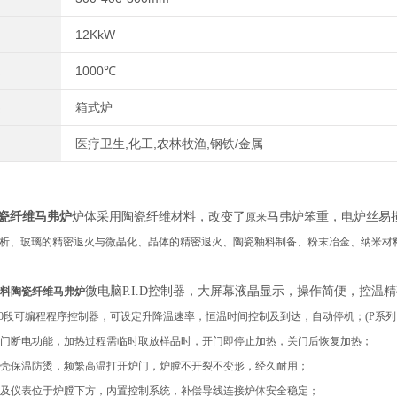
12KkW
1000℃
箱式炉
医疗卫生,化工,农林牧渔,钢铁/金属
瓷纤维马弗炉
炉体采用陶瓷纤维材料，
改变了
马弗炉笨重，电炉丝易
原来
析、玻璃的精密退火与微晶化、晶体的精密退火、陶瓷釉料制备、粉末冶金、纳米材
微电脑
P.I.D控制器，大屏幕液晶显示，操作简便，控温
料陶瓷纤维马弗炉
30段可编程程序控制器，可设定升降温速率，恒温时间控制及到达，自动停机；(P系列
门断电功能，加热过程需临时取放样品时，开门即停止加热，关门后恢复加热；
壳保温防烫
，
频繁高温打开炉门，炉膛不开裂不变形，经久耐用
；
及仪表位于炉膛下方，内置控制系统，补偿导线连接炉体安全稳定；