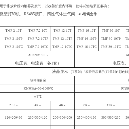
用于排放炉膛内烟雾及废气，以改善炉膛内环境，使得试验结果更准确；
微型打印机、
RS485接口、惰性气体进气阀
、
4
G坩埚套件
TMF-2-10T
TMF-7.2-10T
TMF-12-10T
TMF-16-10T
TMF-30-10T
T
TMF-2-10TP
TMF-7.2-10TP
TMF-12-10TP
TMF-16-10TP
TMF-30-10TP
TM
TMF-2-10T
C
TMF-7.2-10T
C
TMF-12-10T
C
TMF-16-10T
C
TMF-30-10T
C
TM
AC220V 50Hz
A
电压表、电流表（各
1套）
电压表、
液晶显示（
T系列）/ 程控液晶显示(TP系列)/ 彩色触
镍铬钼合金
RT(室温)+50
~
1000℃
RT(室
±1℃
2.5
Kw
4
Kw
4Kw
8
Kw
12
Kw
120*200*80
200*300*120
200*300*200
250*400*160
300*500*200
30