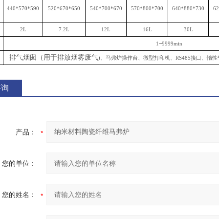
440*570*590
520*670*650
540*700*670
570*800*700
640*880*730
62
2L
7.2L
12L
16L
30L
1
~
9999min
排气烟囱（用于排放烟雾废气
)、马弗炉操作台、微型打印机、RS485接口、惰性
咨询
产品：
您的单位：
您的姓名：