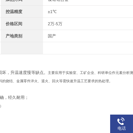
控温精度
±1℃
价格区间
2万-5万
产地类别
国产
损坏，升温速度慢等缺点。
主要应用于
实验室、工矿企业、科研单位作元素分析
料的烧结、金属零件淬火、退火、回火等需快速升温工艺要求的热处理。
精确，经久耐用；
）
电话