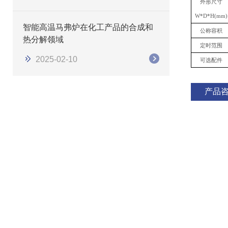
外形尺寸
W*D*H(mm)
智能高温马弗炉在化工产品的合成和
公称容积
热分解领域
定时范围
2025-02-10
可选配件
产品