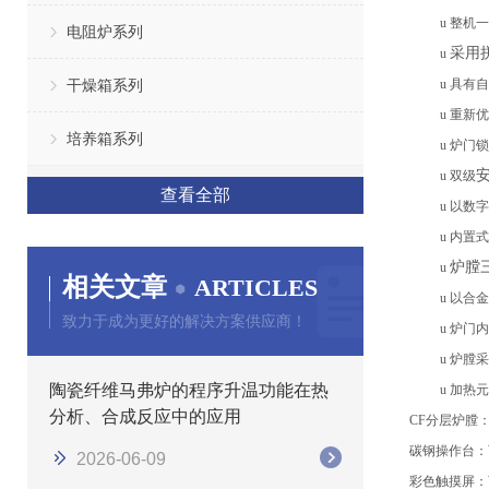
u
整机一
电阻炉系列
采用
u
干燥箱系列
u
具有自
u
重新优
培养箱系列
u
炉门锁
u
双级
查看全部
u
以数字
u
内置式
炉膛
u
相关文章
ARTICLES
u
以合金
致力于成为更好的解决方案供应商！
u
炉门内
u
炉膛采
陶瓷纤维马弗炉的程序升温功能在热
u
加热元
分析、合成反应中的应用
CF分层炉膛
碳钢
操作台
：
2026-06-09
彩色触摸屏
：