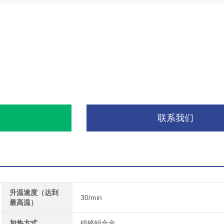
询
联系我们
升温速度（达到
30/min
最高温）
加热方式
镍铬钼合金