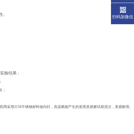
性。
扫码加微信
析实验结果
；
；
性；
四周采用
2
CM不锈钢材料做内封
，
高温燃烧产生的发黑质易擦拭易清洁
，
美观耐用
;