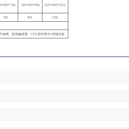
0*800*760
740*900*980
820*980*1025
36L
80L
120L
气体阀、彩色触摸屏、CF分层炉膛/SC坩锅支架