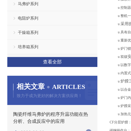
马弗炉系列
u
控制器
u
整机一
电阻炉系列
采用
u
干燥箱系列
u
具有自
u
重新优
培养箱系列
u
炉门锁
u
双级
查看全部
u
以数字
u
内置式
炉膛
u
相关文章
ARTICLES
u
以合金
致力于成为更好的解决方案供应商！
u
炉门内
u
炉膛采
陶瓷纤维马弗炉的程序升温功能在热
u
加热元
分析、合成反应中的应用
CF分层炉膛
碳钢
操作台
：