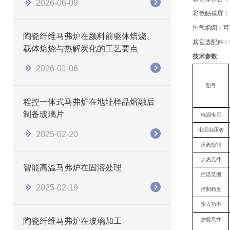
2026-06-09
彩色触摸屏
：
排气烟囱
：
可
陶瓷纤维马弗炉在颜料前驱体焙烧、
其它选配件：
载体焙烧与热解炭化的工艺要点
技术参数
2026-01-06
型号
程控一体式马弗炉在地址样品熔融后
制备玻璃片
电源电压
电流电压表
2025-02-20
仪表控制
加热元件
智能高温马弗炉在固溶处理
控温范围
2025-02-19
控制精度
输入功率
陶瓷纤维马弗炉在玻璃加工
炉膛尺寸