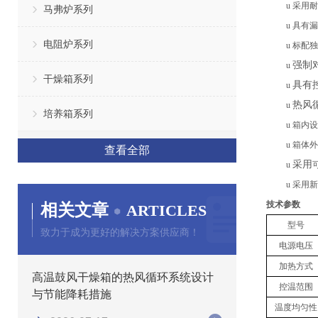
u
采用
耐
马弗炉系列
u
具有漏
电阻炉系列
u
标配独
强制
u
干燥箱系列
具有
u
热风
u
培养箱系列
u
箱内设
u
箱体外
查看全部
采用
u
u
采用新
技术参数
相关文章
ARTICLES
型号
致力于成为更好的解决方案供应商！
电源电压
加热方式
高温鼓风干燥箱的热风循环系统设计
控温范围
与节能降耗措施
温度均匀性