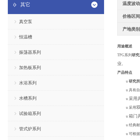
温度波动
其它
价格区间
真空泵
产地类别
恒温槽
用途概述
振荡器系列
TPG系列
研究
业
。
加热板系列
产品特点
u
研究所
水浴系列
u
具有
自
水槽系列
采用
u
u
采用
试验箱系列
箱门
u
u
经典耐
管式炉系列
u
可根据