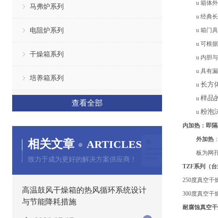
u
箱体外
马弗炉系列
u
经典长
电阻炉系列
u
箱门具
u
可根据
干燥箱系列
u
内胆与
u
具有漏
培养箱系列
长方
u
样品
u
查看全部
粉泡
u
内加热
：
即隔
外加热
相关文章
ARTICLES
板
为网
致力于成为更好的解决方案供应商！
TZF系列（
250度真空
高温鼓风干燥箱的热风循环系统设计
300度真空
与节能降耗措施
耐腐蚀真空干