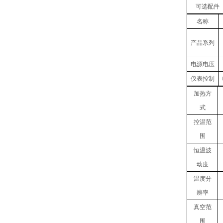
可选配件
名称
产品
系列
电源电压
仪表控制
加热方
式
控温范
围
恒温波
动度
温度
分
辨率
真空
范
围