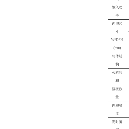
输入
功
率
内胆
尺
寸
W
*
D
*
H
(mm)
箱体结
构
公称容
积
隔板数
量
内胆材
质
定时范