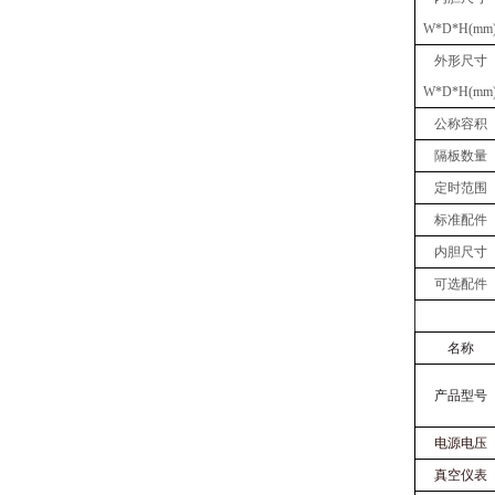
W
*
D
*
H(mm
外形尺寸
W
*
D
*
H(mm
公称容积
隔板数量
定时范围
标准配件
内胆尺寸
可选配件
名称
产品型号
电源电压
真空仪表