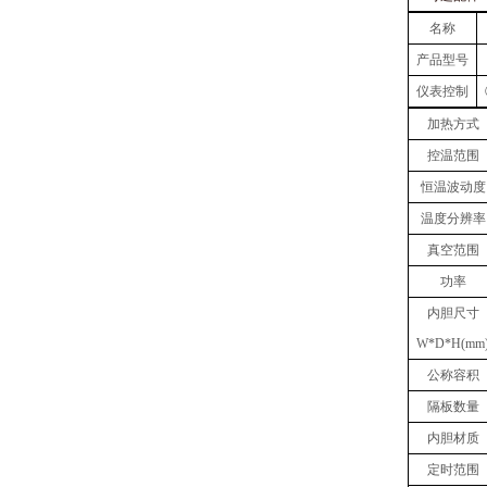
名称
产品型号
仪表控制
加热方式
控温范围
恒温波动度
温度
分辨率
真空
范围
功率
内胆
尺寸
W
*
D
*
H(mm
公称容积
隔板数量
内胆材质
定时范围