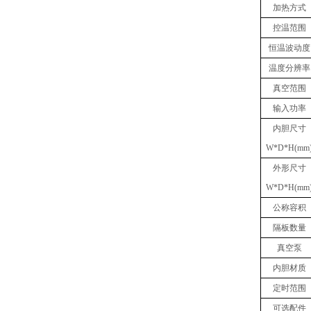
加热方式
控温范围
恒温波动度
温度分辨率
真空
范围
输入功率
内胆
尺寸
W
*
D
*
H(mm
外形尺寸
W
*
D
*
H(mm
公称容积
隔板数量
真空泵
内胆材质
定时范围
可选
配件