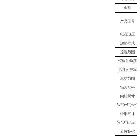
名称
产品型号
电源电压
加热方式
控温范围
恒温波动度
温度分辨率
真空
范围
输入功率
内胆
尺寸
W
*
D
*
H(mm
外形尺寸
W
*
D
*
H(mm
公称容积