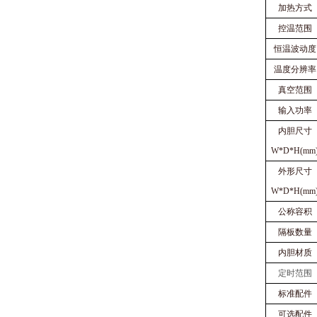
加热方式
控温范围
恒温波动度
温度分辨率
真空范围
输入功率
内胆尺寸
W*D*H(mm
外形尺寸
W*D*H(mm
公称容积
隔板数量
内胆材质
定时范围
标准配件
可选配件