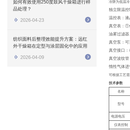
如何有效使用250度鼓风干燥箱进行样
冷阱为低温冷
品处理？
独立限温控
温控表：液
2026-04-23
真空表：
①
油雾过滤器
纺织面料后整理效能提升方案：远红
真空泵：可
外干燥箱在定型与涂层固化中的应用
真空接口：
2026-04-09
真空波纹管
惰性气体进
可根据工艺需
技术参数
名称
型号
电源电压
仪表控制