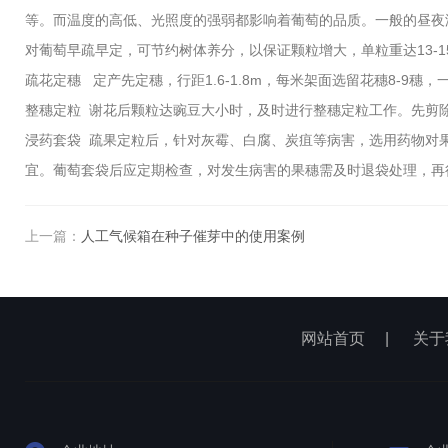
等。而温度的高低、光照度的强弱都影响着葡萄的品质。一般的昼夜
对葡萄早疏早定，可节约树体养分，以保证颗粒增大，单粒重达13-1
疏花定穗 定产先定穗，行距1.6-1.8m，每米架面选留花穗8-9穗
整穗定粒 谢花后颗粒达豌豆大小时，及时进行整穗定粒工作。先剪除
浸药套袋 疏果定粒后，针对灰霉、白腐、炭疽等病害，选用药物对果穗
宜。葡萄套袋后应定期检查，对发生病害的果穗需及时退袋处理，再
上一篇：
人工气候箱在种子催芽中的使用案例
网站首页
|
关于