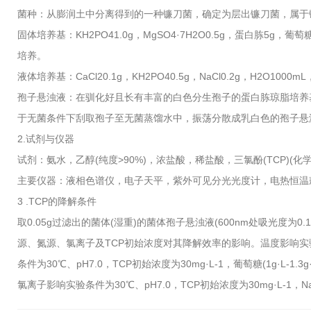
菌种：从膨润土中分离得到的一种镰刀菌，确定为层出镰刀菌，属于
固体培养基：KH2PO41.0g，MgSO4·7H2O0.5g，蛋白胨5
培养。
液体培养基：CaCl20.1g，KH2PO40.5g，NaCl0.2g，H2O1000m
孢子悬浊液：在驯化好且长有丰富的白色分生孢子的蛋白胨琼脂培养基中刮取
于无菌条件下刮取孢子至无菌蒸馏水中，振荡分散成乳白色的孢子悬液，光密度
2.试剂与仪器
试剂：氨水，乙醇(纯度>90%)，浓盐酸，稀盐酸，三氯酚(TCP)(化
主要仪器：液相色谱仪，电子天平，紫外可见分光光度计，电热恒温
3 .TCP的降解条件
取0.05g过滤出的菌体(湿重)的菌体孢子悬浊液(600nm处吸光度为0.
源、氮源、氯离子及TCP初始浓度对其降解效率的影响。温度影响实验条件为p
条件为30℃、pH7.0，TCP初始浓度为30mg·L-1，葡萄糖(1g·L-1.3
氯离子影响实验条件为30℃、pH7.0，TCP初始浓度为30mg·L-1，Na