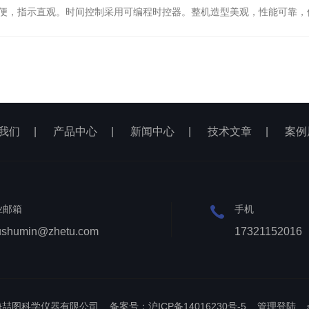
便，指示直观。时间控制采用可编程时控器。整机造型美观，性能可靠，
我们
|
产品中心
|
新闻中心
|
技术文章
|
案例
业邮箱
手机
ushumin@zhetu.com
17321152016
上海喆图科学仪器有限公司
备案号：沪ICP备14016230号-5
管理登陆