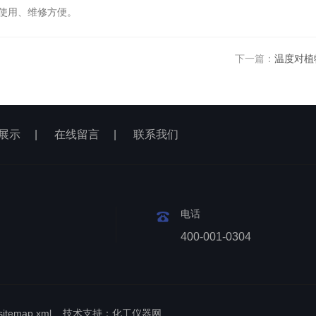
使用、维修方便。
下一篇：
温度对植
展示
|
在线留言
|
联系我们
电话
400-001-0304
sitemap.xml
技术支持：
化工仪器网