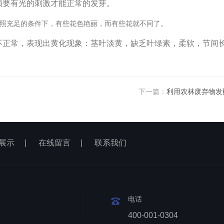
须要有光的刺激才能正常的发芽。
照充足的条件下，有些花色艳丽，而有些花就不同了。
不正常，表现出黄化现象：茎叶淡黄，缺乏叶绿素，柔软，节间
下一篇：
利用农林废弃物发
展示
|
在线留言
|
联系我们
电话
400-001-0304