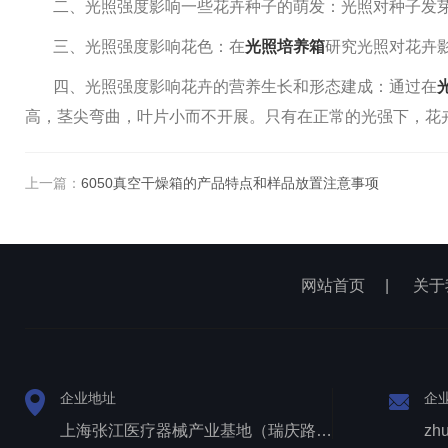
二、光照强度影响一些花卉种子的萌发：光照对种子发
三、光照强度影响花色：在
光照培养箱
研究光照对花卉
四、光照强度影响花卉的营养生长和形态建成：通过在
高，茎尖弯曲，叶片小而不开展。只有在正常的光强下，花
上一篇：
6050真空干燥箱的产品特点和样品放置注意事项
网站首页
|
关于
企业地址
企
上海张江医疗器械产业基地（瑞庆路528号）
zh