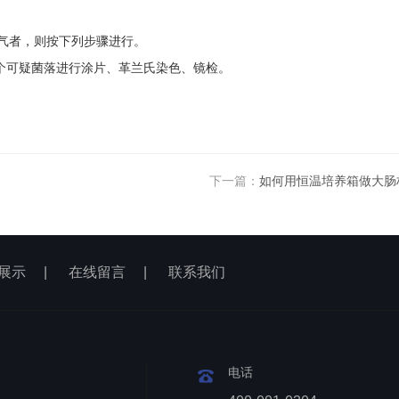
产气者，则按下列步骤进行。
取数个可疑菌落进行涂片、革兰氏染色、镜检。
下一篇：
如何用恒温培养箱做大肠
展示
|
在线留言
|
联系我们
电话