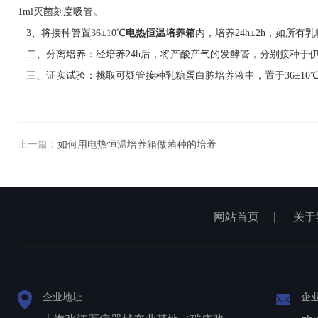
1ml灭菌刻度吸管。
3、将接种管置36±10℃
电热
恒温培养箱
内，培养24h±2h，如所
二、分离培养：经培养24h后，将产酸产气的发酵管，分别接种于伊红
三、证实试验：挑取可疑管接种乳糖蛋白胨培养液中，置于36±10℃
上一篇：
如何用电热恒温培养箱做菌种的培养
网站首页
|
关于
企业地址
企