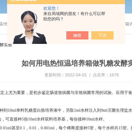
欢迎您！
来自局域网的朋友！有什么可以帮
助您的吗？
温干燥箱/真空干燥箱/高温烘箱等/箱式电阻炉/陶瓷纤维马弗炉/高温马弗炉/管式炉/气氛炉/试验箱/摇床/振荡器/水槽
酵实验
如何用电热恒温培养箱做乳糖发酵
更新时间：2022-04-01 | 点击率：1678
鉴定上尤为重要，是初步鉴定肠道致病菌与非致病菌常用的试验。应用于
接种到10ml单料乳糖蛋白胨培养液中，另取1ml水样注入到9ml灭菌生理盐水
可直接种5份10ml水样双料培养基，每份接种10ml水样。
1ml甚至0.1，0.01，0.001ml，每个稀释度接种5管，每个水样共1