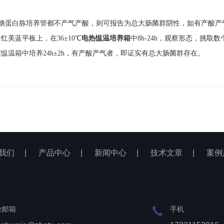
有乳糖蛋白胨培养管都不产气产酸，则可报告为总大肠菌群阴性，如有产酸
美蓝平板上，在36±10℃
电热愠温培养箱
中8h-24h，观察形态，挑
愠温箱中培养24h±2h，有产酸产气者，即证实有总大肠菌群存在。
我们
|
产品中心
|
新闻中心
|
技术文章
|
案例
业邮箱
手机